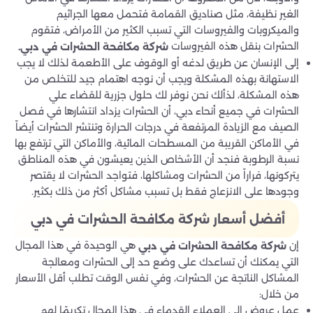
الغير نظيفة، مثل صناديق القمامة فتحمل معها الجراثيم
والميكروبات والفيروسات التي تسبب الكثير من الأمراض، فتقوم
الحشرات بنقل هذه الفيروسات
شركة مكافحة الحشرات في دبي
.
إلى الإنسان عن طريق لدغه أو الوقوف على الأطعمة لذلك لا يجب
الاستهانة بهذه المشكلة ويجب أن نوجه اهتمام جيد للتخلص من
هذه المشكلة، لذألك نحن نوفر لك حلول جزرية للقضاء علي
الحشرات في جميع أنحاء دبي، أن الحشرات يزداد انتشارها في فصل
الصيف مع الزيادة المرتفعة في درجات الحرارة وتنتشر الحشرات أيضاً
في الأماكن القريبة من المسطحات المائية، والأماكن التي ترتفع بها
نسبة الرطوبة فنجد أن الأشخاص الذين يعيشون في هذه المناطق
يتركونها، فراراً من الحشرات ومشاكلها، فتواجد الحشرات لا يقتصر
وجودها على الانزعاج فقط بل تسبب مشاكل أكثر من ذلك بكثير.
أفضل أسعار شركة مكافحة الحشرات في دبي
إن
هي الوحيدة في هذا المجال
شركة مكافحة الحشرات في دبي
التي يمكنك أن تساعدك على وضع حد إلى الحشرات ومعالجة
المشاكل الناتجة عن الحشرات، وفي نفس الوقت تطلب أقل الأسعار
من خلال:
عمل عروض إلى العملاء القدماء في هذا المجال تكريمًا لهم