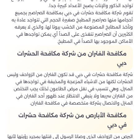
تواجد الذكور والإناث يصبح الأعداد كبيرة جدا.
تقوم شركة مكافحة حشرات في دبي بمكافحة الصراصير بجميع
أحجامها منها صراصير المطبخ صغيرة الحجم التي تتواجد عادة به
وتأخذ المطابخ المصنوعة من الخشب بيوتا لها، والذي لا يعرفه
الكثيرين أن الصراصير تتغذى على الصدأ أي يمكن تواجدها في
الأماكن الموجود بها الصدأ في المطبخ.
مكافحة الفئران من شركة مكافحة الحشرات
دبي
شركة مكافحة حشرات في دبي قد تكون الفئران من الزواحف وليس
الحشرات لكنها من الاشياء المزعجة والمخيفة في تواجدها في
المنزل، وهي تتسبب في نقل مرض الطاعون لذلك يجب التخلص
من الفئران سريعا ولا ينبغي الانتظار عند ظهور أحد الفئران في
المنزل والاتصال بشركة متخصصة في مكافحة الفئران.
مكافحة الأبارص من شركة مكافحة حشرات
في دبي
البرص من الزواحف الذي وصانا الرسول إلى قتلها بمجرد رؤيتها لأنها