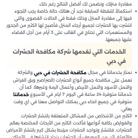
مغادرة منزلك، ونضمن لك أفضل النتائج رغم ذلك.
استكمالاً للنقطة السابقة تجد أن هنالك حالة خاصة يجب اللجوء
فيها إلى مغادرة المنزل وذلك فقط في الحالات القصوى والتي
انتشرت بها الحشرات لجميع أرجاء المنزل فأصبح لها الكثير من الجحور
والمستعمرات التي تحتاج في الغالب على 3 أيام من أجل القضاء
عليها جميعها.
الخدمات التي تقدمها شركة مكافحة الحشرات
في دبي
نمتاز بخدماتنا في مجال
والشركة
مكافحة الحشرات في دبي
تعمل على مكافحة جميع أنواع الحشرات (الصراصير وبق الفراش
والنمل الأسود والنمل الأبيض وأعمال الرمة وغيرها)، كما أن
خدماتنا متوفرة 24 ساعة في اليوم 7 ايام في الأسبوع
خدماتنا
متوفرة في جميع انحاء دبي يمكنك التواصل معنا في اي وقت
يعاني.
الكثير من الأشخاص من المشاكل المتعلقة بانتشار الحشرات
والقوارض بكافة أنواعها فأكدت الكثير من الأبحاث المختصة بعالم
الحشرات، فانتشار وتواجد الحشرات مرتبط بشكل كبير بانتشار الأمراض
والأوبئة، لأن من المعروف أن الحشرات يزداد انتشارها في الأماكن