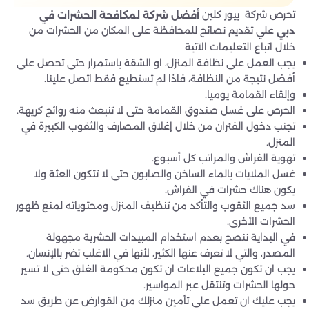
تحرص شركة بيور كلين
أفضل شركة لمكافحة الحشرات في
علي تقديم نصائح للمحافظة على المكان من الحشرات من
دبي
خلال اتباع التعليمات الآتية
يجب العمل على نظافة المنزل، او الشقة باستمرار حتى تحصل على
أفضل نتيجة من النظافة، فاذا لم تستطيع فقط اتصل علينا.
وإلقاء القمامة يوميا.
الحرص على غسل صندوق القمامة حتى لا تنبعث منه روائح كريهة.
تجنب دخول الفئران من خلال إغلاق المصارف والثقوب الكبيرة في
المنزل.
تهوية الفراش والمراتب كل أسبوع.
غسل الملايات بالماء الساخن والصابون حتى لا تتكون العثة ولا
يكون هناك حشرات في الفراش.
سد جميع الثقوب والتأكد من تنظيف المنزل ومحتوياته لمنع ظهور
الحشرات الأخرى.
في البداية ننصح بعدم استخدام المبيدات الحشرية مجهولة
المصدر، والتي لا تعرف عنها الكثير، لأنها في الاغلب تضر بالإنسان.
يجب ان تكون جميع البلاعات ان تكون محكومة الغلق حتى لا تسير
حولها الحشرات وتنتقل عبر المواسير.
يجب عليك ان تعمل على تأمين منزلك من القوارض عن طريق سد