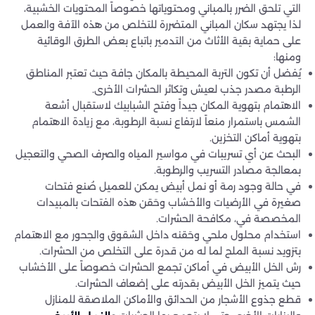
التي تلحق الضرر بالمباني ومحتوياتها خصوصاً المحتويات الخشبية،
لذا يجتهد سكان المباني المتضررة للتخلص من هذه الآفة والعمل
على حماية بقية الأثاث من التدمير باتباع بعض الطرق الوقائية
ومنها:
يُفضل أن تكون التربة المحيطة بالمكان جافة حيث تعتبر المناطق
الرطبة مصدر جذب لعيش وتكاثر الحشرات الأخرى.
الاهتمام بتهوية المكان جيداً وفتح الشبابيك لاستقبال أشعة
الشمس باستمرار منعاً لارتفاع نسبة الرطوبة، مع زيادة الاهتمام
بتهوية أماكن التخزين.
البحث عن أي تسريبات في مواسير المياه والصرف الصحي والتعجيل
بمعالجة مصادر التسريب والرطوبة.
في حالة وجود رمة أو نمل أبيض يمكن للعميل صُنع فتحات
صغيرة في الأرضيات والأخشاب وحَقن هذه الفتحات بالمبيدات
المخصصة في، مكافحة الحشرات.
استخدام محلول ملحي وحَقنه داخل الشقوق والجحور مع الاهتمام
بتزويد نسبة الملح لما له من قدرة على التخلص من الحشرات.
رش الخل الأبيض في أماكن تجمع الحشرات خصوصاً على الأخشاب
حيث يتميز الخل الأبيض بقدرته على إضعاف الحشرات.
قطع جذوع الأشجار من الحدائق والأماكن الملاصقة للمنازل