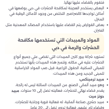
فتقوم بالقضاء عليها نهائيا.
البعض يستخدم العجينة لمكافحة الحشرات في دبي بوضعها في
أماكن تواجدها كالصراصير. التخلص من وجود الأماكن الرطبة في
المنزل.
بعض القوارض يتم القضاء عليها باستخدام المصائد المعدنية مثل
الفئران.
المواد والمبيدات التي تستخدمها مكافحة
الحشرات والرمة في دبي
تستورد شركة بيور كلين المبيدات التي تقضي علي جميع أنواع
الحشرات عليه في مكانه، وتتميز هذه المبيدات بأنها تستخدم
للمباني السكنية، الحقول الزراعية، قبل صب المواد الخراسانية
للمبنى الجديد ومن هذه المبيدات:
مبيد ترمينكس
:
وهو مبيد ألماني الصنع، من المبيدات السائلة ليس له رائحة،
يقدم قضاء نهائي للحشرات، فعاليته تصل إلى 10 سنوات.
مبيد
دونز ميت
مبيد حشري صناعة ألمانية، له فعالية قوية وجاذبة للحشرات،
وقضاء تام عليهم، فعالية تدوم تصل إلى 20 عاما.