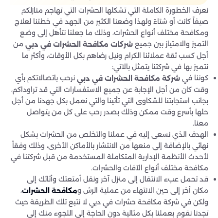
نعرف الخطورة الكاملة التي تشكلها الحشرات التي تهاجم منازلكم
صيفاً كانت أو شتاءً ولهذا وضعنا الكثير من الجهد في خطتنا لعلاج
ومكافحة مختلف أنواع الحشرات، وذلك ما جعلنا نتأهل إلى وضع
التميز والامتياز بين جميع
من
شركات مكافحة الحشرات في دبي
أجل كسب ثقة عملائنا الكرام ونيل رضاهم بكل الأوقات، وأكثر ما
نتميز بها في شركتنا يتمثل بالآتي:
كوننا في
نرحب باتصالاتكم بأي
شركة مكافحة الحشرات في دبي
وقت كان من أجل الإجابة عن جميع الاستفسارات التي قد تراوداكم،
بجانب استجابتنا للشكاوى التي تأتينا والتي نعمل بكل جهدنا من أجل
حلها بأسرع وقت ممكن وذلك بصدر رحب على كل من يتواصل
معنا.
الهدف الذي نسعى إليه في عملنا والتخلص من الحشرات بشكل
نهائي بالإضافة إلى منعها من الانتشار بالأماكن الأخرى، وذلك وفقاً
لأحدث الأنظمة الإدارية المتكاملة المستخدمة من قبل شركتنا في
مكافحة مختلف أنواع الآفات والحشرات.
قد تحمل عبء الانتقال إلى منزل آخر ونقل أمتعتك وأثاثك إلى
مكان أخر إلى حين الانتهاء من عملية الرش و
،
مكافحة الحشرات
ولكن في شركة مكافحة حشرات في دبي لا نتبع تلك الطريقة حيث
تجدنا نقوم بعملنا بكل مثالية دون الحاجة إلى اللجوء منك إلى