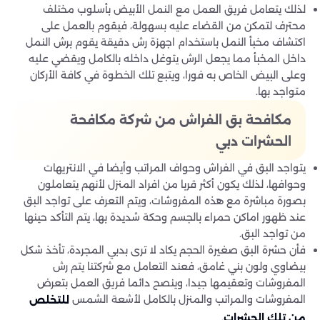
لذلك يتعامل فريق العمل مع النمل الأبيض بأسلوب مختلف
محترف لتمكن من القضاء عليه بسهولة، فيقوم بالعمل على
اكتشاف مخبأ النمل باستخدام اجهزة رش دقيقة يقوم برش النمل
داخل المخبأ مما يجعل الرش يتوغل داخله بالكامل ويقضي عليه
وعلى البيض الخاص به فورا، ويتبع تلك الخطوة في كافة الأركان
متواجد بها.
مكافحة بق الفراش من شركة مكافحة
الحشرات دبي
يتواجد البق في الفراش وحواف المراتب وأيضا في الانتريهات
وحوافها، لذلك يكون أكثر قربا من افراد المنزل لأنهم يتعاملون
بصورة مباشرة مع هذه المفروشات، ويتم التعرف على تواجد البق
عند ظهور اماكن حمراء بالجسم وحكة شديدة بها، يتم التأكد حينها
من تواجد البق.
فأن حشرة البق صغيرة الحجم يكاد لا ترى بدبي المجردة، تأخذ شكل
بيضاوي ولون بني غامق، فعند التعامل مع شركتنا يتم رش
المفروشات وتعقيمها جيدا، وينصح دائما فريق العمل بتعرض
المفروشات والمراتب والمنزل بالكامل لأشعة الشمس
للتخلص
من تلك الحشرات.