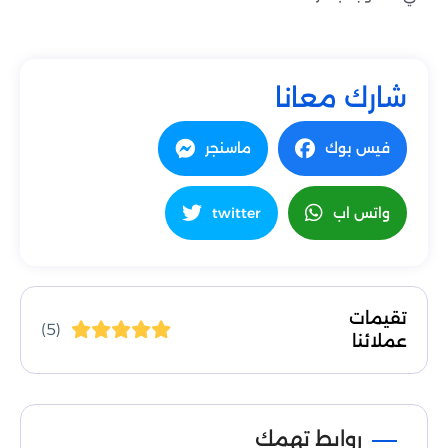
شارك معانا
فيس بوك
ماسنجر
واتس اب
twitter
تقيمات
(5)
عملائنا
روابط تهمك