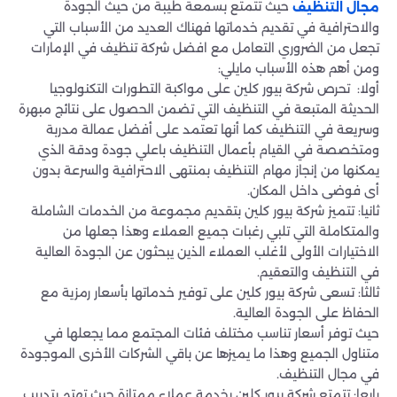
حيث تتمتع بسمعة طيبة من حيث الجودة
مجال التنظيف
والاحترافية في تقديم خدماتها فهناك العديد من الأسباب التي
تجعل من الضروري التعامل مع افضل شركة تنظيف في الإمارات
ومن أهم هذه الأسباب مايلي:
أولا: تحرص شركة بيور كلين على مواكبة التطورات التكنولوجيا
الحديثة المتبعة في التنظيف التي تضمن الحصول على نتائج مبهرة
وسريعة في التنظيف كما أنها تعتمد على أفضل عمالة مدربة
ومتخصصة في القيام بأعمال التنظيف باعلي جودة ودقة الذي
يمكنها من إنجاز مهام التنظيف بمنتهى الاحترافية والسرعة بدون
أى فوضى داخل المكان.
ثانيا: تتميز شركة بيور كلين بتقديم مجموعة من الخدمات الشاملة
والمتكاملة التي تلبي رغبات جميع العملاء وهذا جعلها من
الاختيارات الأولى لأغلب العملاء الذين يبحثون عن الجودة العالية
في التنظيف والتعقيم.
ثالثا: تسعى شركة بيور كلين على توفير خدماتها بأسعار رمزية مع
الحفاظ على الجودة العالية.
حيث توفر أسعار تناسب مختلف فئات المجتمع مما يجعلها في
متناول الجميع وهذا ما يميزها عن باقي الشركات الأخرى الموجودة
في مجال التنظيف.
رابعا: تتمتع شركة بيور كلين بخدمة عملاء ممتازة حيث تهتم بتدريب