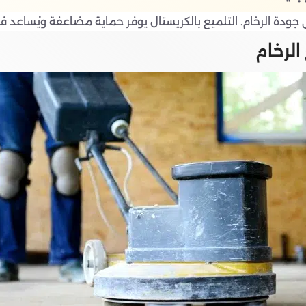
لى جودة الرخام. التلميع بالكريستال يوفر حماية مضاعفة ويُساعد ف
الرخام