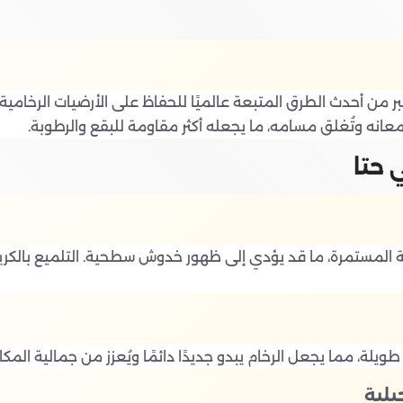
لرخام بالكريستال (Crystal Marble Polishing) يُعتبر من أحدث الطرق المتبعة عالميًا للحفاظ 
انه وتُغلق مسامه، ما يجعله أكثر مقاومة للبقع والرطوبة.
 حتا
حركة المستمرة، ما قد يؤدي إلى ظهور خدوش سطحية. التلميع بال
طويلة، مما يجعل الرخام يبدو جديدًا دائمًا ويُعزز من جمالية المكا
بلية