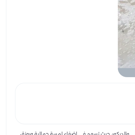
خلي والديكور، حيث تسهم في إضفاء لمسة جمالية ورونق