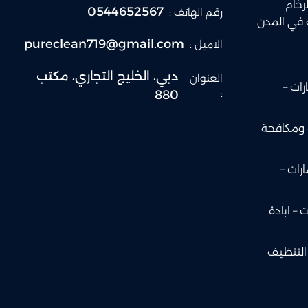
رخام
0544652567
رقم الهاتف :
 في المدن
pureclean719@gmail.com
الاميل :
دبي، الخليج التجاري، مكتب
العنوان
ات –
:
880
 ومكافحة
رات –
– ابادة
التنظيف