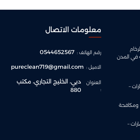
معلومات الاتصال
رخام
0544652567
رقم الهاتف :
 في المدن
pureclean719@gmail.com
الاميل :
دبي، الخليج التجاري، مكتب
العنوان
ات –
:
880
 ومكافحة
رات –