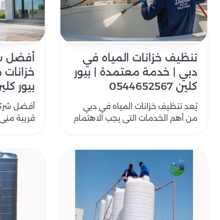
تنظيف خزانات المياه في
أفضل ش
دبي | خدمة معتمدة | بيور
خزانات م
كلين 0544652567
بيور كلين: 52567
يُعد تنظيف خزانات المياه في دبي
أفضل شركة
من أهم الخدمات التي يجب الاهتمام
بها بشكل دوري، خاصة مع اعتماد
تعتبر خزانا
المنا..
ا..