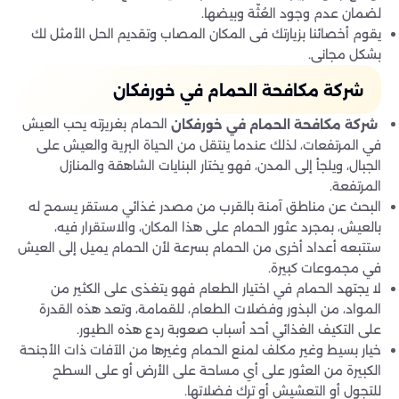
لضمان عدم وجود العُثّة وبيضها.
يقوم أخصائنا بزيارتك فى المكان المصاب وتقديم الحل الأمثل لك
بشكل مجانى.
شركة مكافحة الحمام في خورفكان
الحمام بغريزته يحب العيش
شركة مكافحة الحمام في خورفكان
في المرتفعات، لذلك عندما ينتقل من الحياة البرية والعيش على
الجبال، ويلجأ إلى المدن، فهو يختار البنايات الشاهقة والمنازل
المرتفعة.
البحث عن مناطق آمنة بالقرب من مصدر غذائي مستقر يسمح له
بالعيش، بمجرد عثور الحمام على هذا المكان، والاستقرار فيه،
ستتبعه أعداد أخرى من الحمام بسرعة لأن الحمام يميل إلى العيش
في مجموعات كبيرة.
لا يجتهد الحمام في اختيار الطعام فهو يتغذى على الكثير من
المواد، من البذور وفضلات الطعام، للقمامة، وتعد هذه القدرة
على التكيف الغذائي أحد أسباب صعوبة ردع هذه الطيور.
خيار بسيط وغير مكلف لمنع الحمام وغيرها من الآفات ذات الأجنحة
الكبيرة من العثور على أي مساحة على الأرض أو على السطح
للتجول أو التعشيش أو ترك فضلاتها.