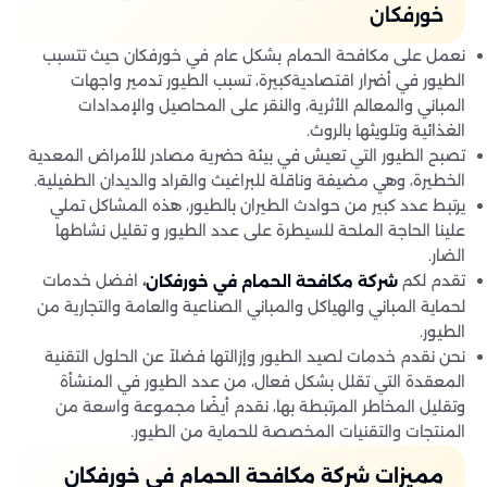
خورفكان
نعمل على مكافحة الحمام بشكل عام في خورفكان حيث تتسبب
الطيور في أضرار اقتصاديةكبيرة، تسبب الطيور تدمير واجهات
المباني والمعالم الأثرية، والنقر على المحاصيل والإمدادات
الغذائية وتلويثها بالروث.
تصبح الطيور التي تعيش في بيئة حضرية مصادر للأمراض المعدية
الخطيرة، وهي مضيفة وناقلة للبراغيث والقراد والديدان الطفيلية.
يرتبط عدد كبير من حوادث الطيران بالطيور، هذه المشاكل تملي
علينا الحاجة الملحة للسيطرة على عدد الطيور و تقليل نشاطها
الضار.
تقدم لكم
افضل خدمات
،
شركة مكافحة الحمام في خورفكان
لحماية المباني والهياكل والمباني الصناعية والعامة والتجارية من
الطيور.
نحن نقدم خدمات لصيد الطيور وإزالتها فضلاً عن الحلول التقنية
المعقدة التي تقلل بشكل فعال، من عدد الطيور في المنشأة
وتقليل المخاطر المرتبطة بها، نقدم أيضًا مجموعة واسعة من
المنتجات والتقنيات المخصصة للحماية من الطيور.
مميزات شركة مكافحة الحمام في خورفكان