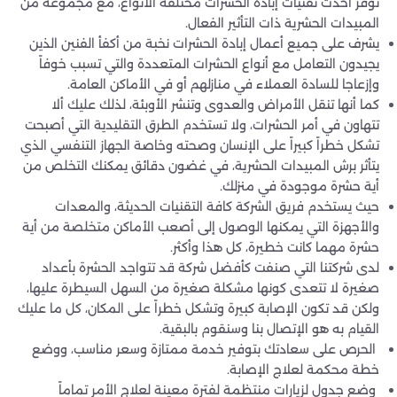
توفر أحدث تقنيات إبادة الحشرات مختلفة الأنواع، مع مجموعة من
المبيدات الحشرية ذات التأثير الفعال.
يشرف على جميع أعمال إبادة الحشرات نخبة من أكفأ الفنين الذين
يجيدون التعامل مع أنواع الحشرات المتعددة والتي تسبب خوفاً
وإزعاجا للسادة العملاء في منازلهم أو في الأماكن العامة.
كما أنها تنقل الأمراض والعدوى وتنشر الأوبئة، لذلك عليك ألا
تتهاون في أمر الحشرات، ولا تستخدم الطرق التقليدية التي أصبحت
تشكل خطراً كبيراً على الإنسان وصحته وخاصة الجهاز التنفسي الذي
يتأثر برش المبيدات الحشرية، في غضون دقائق يمكنك التخلص من
أية حشرة موجودة في منزلك.
حيث يستخدم فريق الشركة كافة التقنيات الحديثة، والمعدات
والأجهزة التي يمكنها الوصول إلى أصعب الأماكن متخلصة من أية
حشرة مهما كانت خطيرة، كل هذا وأكثر.
لدى شركتنا التي صنفت كأفضل شركة قد تتواجد الحشرة بأعداد
صغيرة لا تتعدى كونها مشكلة صغيرة من السهل السيطرة عليها،
ولكن قد تكون الإصابة كبيرة وتشكل خطراً على المكان، كل ما عليك
القيام به هو الإتصال بنا وسنقوم بالبقية.
الحرص على سعادتك بتوفير خدمة ممتازة وسعر مناسب، ووضع
خطة محكمة لعلاج الإصابة.
وضع جدول لزيارات منتظمة لفترة معينة لعلاج الأمر تماماً