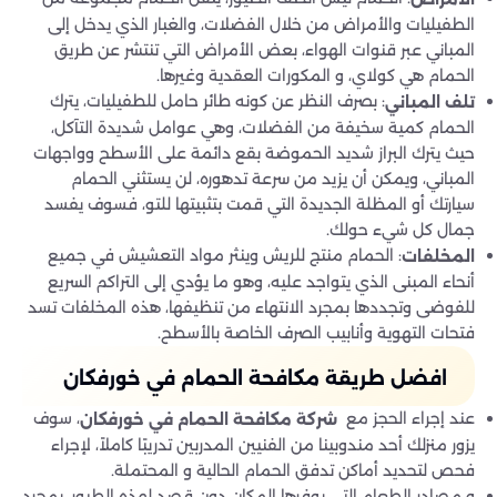
الطفيليات والأمراض من خلال الفضلات، والغبار الذي يدخل إلى
المباني عبر قنوات الهواء، بعض الأمراض التي تنتشر عن طريق
الحمام هي كولاي، و المكورات العقدية وغيرها.
: بصرف النظر عن كونه طائر حامل للطفيليات، يترك
تلف المباني
الحمام كمية سخيفة من الفضلات، وهي عوامل شديدة التآكل،
حيث يترك البراز شديد الحموضة بقع دائمة على الأسطح وواجهات
المباني، ويمكن أن يزيد من سرعة تدهوره، لن يستثني الحمام
سيارتك أو المظلة الجديدة التي قمت بتثبيتها للتو، فسوف يفسد
جمال كل شيء حولك.
: الحمام منتج للريش وينثر مواد التعشيش في جميع
المخلفات
أنحاء المبنى الذي يتواجد عليه، وهو ما يؤدي إلى التراكم السريع
للفوضى وتجددها بمجرد الانتهاء من تنظيفها، هذه المخلفات تسد
فتحات التهوية وأنابيب الصرف الخاصة بالأسطح.
افضل طريقة مكافحة الحمام في خورفكان
عند إجراء الحجز مع
، سوف
شركة مكافحة الحمام في خورفكان
يزور منزلك أحد مندوبينا من الفنيين المدربين تدريبًا كاملاً، لإجراء
فحص لتحديد أماكن تدفق الحمام الحالية و المحتملة.
و مصادر الطعام التي يوفرها المكان دون قصد لهذه الطيور، بمجرد