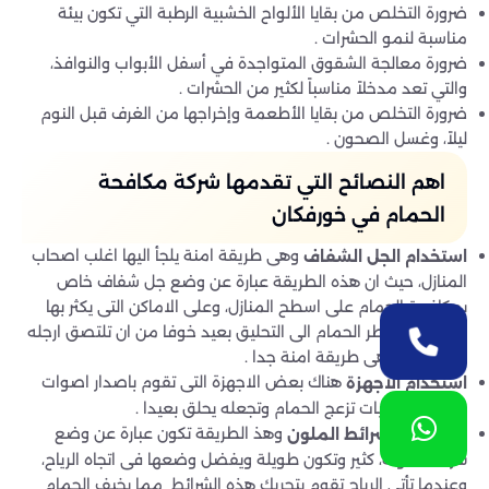
ضرورة التخلص من بقايا الألواح الخشبية الرطبة التي تكون بيئة
مناسبة لنمو الحشرات .
ضرورة معالجة الشقوق المتواجدة في أسفل الأبواب والنوافذ،
والتي تعد مدخلاً مناسباً لكثير من الحشرات .
ضرورة التخلص من بقايا الأطعمة وإخراجها من الغرف قبل النوم
ليلاً، وغسل الصحون .
اهم النصائح التي تقدمها شركة مكافحة
الحمام في خورفكان
وهى طريقة امنة يلجأ اليها اغلب اصحاب
استخدام الجل الشفاف
المنازل، حيث ان هذه الطريقة عبارة عن وضع جل شفاف خاص
بمكافحة الحمام على اسطح المنازل، وعلى الاماكن التى يكثر بها
الحمام فيضطر الحمام الى التحليق بعيد خوفا من ان تلتصق ارجله
بهذا الجل، وهى طريقة امنة جدا .
هناك بعض الاجهزة التى تقوم باصدار اصوات
استخدام الاجهزة
مزعجة، وذبذبات تزعج الحمام وتجعله يحلق بعيدا .
وهذ الطريقة تكون عبارة عن وضع
استخدام الشرائط الملون
شرائط ملونة، كثير وتكون طويلة ويفضل وضعها فى اتجاه الرياح،
وعندما تأتى الرياح تقوم بتحريك هذه الشرائط مما يخيف الحمام