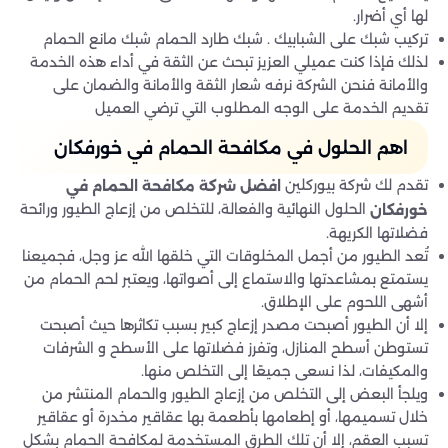
لها أي أضرار.
تركيب شبك على الشبابيك . شبك طارد الحمام شبك مانع الحمام
لذلك فإذا كنت عميلي العزيز تبحث عن الثقة في أداء هذه الخدمة
والأمانة فنحن الشركة نرفه شعار الثقة والأمانة والضمان على
تقديم الخدمة على الوجه المطلوب التي ترضي العميل
اهم الحلول في مكافحة الحمام في خورفكان
تقدم لك شركة بيوركلين
افضل شركة مكافحة الحمام في
الحلول النهائية والفعالة، للتخلص من إزعاج الطيور ورائحة
خورفكان
فضلاتها الكريهة.
تُعد الطيور من أجمل المخلوقات التي خلقها الله عز وجل، فجميعنا
يستمتع بمشاعدتها والاستماع إلى أصواتها، ويعتبر لحم الحمام من
أشهى اللحوم على الإطلاق.
إلا أن الطيور أصبحت مصدر إزعاج كبير بسبب تكاثرها حيث أصبحت
تستوطن أسطح المنازل، وتفرز فضلاتها على الأسطح و الشرفات
والمكيفات، لذا نسعى جميعًا إلى التخلص منها.
ويلجأ البعض إلى التخلص من إزعاج الطيور والحمام المنتشر من
خلال تسميمها، أو إطعامها بأطعمة بها عقاقير مخدرة أو عقاقير
تسبب العقم، إلا أن تلك الطرق المستخدمة لمكافحة الحمام بشكل