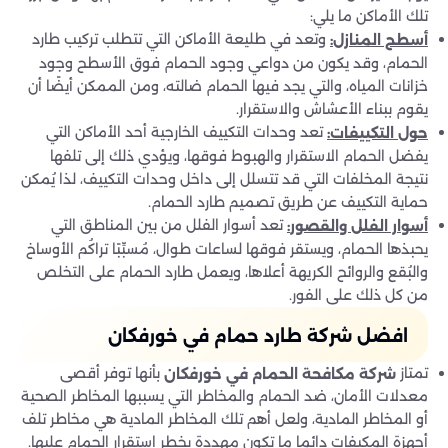
تلك الأماكن ما يلي:
وتعد في طليعة الأماكن التي تتطلب تركيب طارد
أسطح المنازل
:
الحمام، وقد يكون من دواعي وجود الحمام فوق الأسطح وجود
خزانات المياه، والتي يجد فيها الحمام ضالته، ومن الممكن أيضًا أن
يقوم ببناء الأعشاش والاستقرار.
تعد وحدات التكييف الخارجية أحد الأماكن التي
حول التكييفات
:
يفضل الحمام الاستقرار والهبوط فوقها، ويؤدي ذلك إلى تلفها
نتيجة المخلفات التي قد تتسلل إلى داخل وحدات التكييف، لذا يُمكن
حماية التكييف عن طريق تصميم طارد الحمام.
تعد أسوار الفلل من بين المناطق التي
أسوار الفلل والقصور
:
يحبذها الحمام، ويستقر فوقها لساعات طوال، مُسبِّبًا تراكُم الأوساخ
والبُقع والروائح الكريهة أعلاها، ويعمل طارد الحمام على التخلص
من كل ذلك على الفور.
افضل شركة طارد حمام في خورفكان
تمتاز
بأنها توفر أقصى
شركة مكافحة الحمام في خورفكان
معدلات الأمان، ضد الحمام والمخاطر التي يسببها المخاطر الصحية
أو المخاطر المادية، ولعل أهم تلك المخاطر المادية هي مخاطر تلف
أجهزة المكيفات دائما ما تكون مهددة بخطر استقرار الحمام عليها.