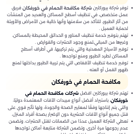
توفر شركة بيوركلين
فريق
شركة مكافحة الحمام في خورفكان
عمل متخصص، في تنظيف أسطح المساكن والعديد من المنشآت
من آثار الطيور، للتأكد من سلامتها وأنها خالية من الأمراض والأوبئة
لحماية العميل .
تهتم بتوفير خدمة تنظيف المناور و الحدائق المحيطة بالمساكن،
وغيرها من المباني،لمنع وجود الحشرات والقوارض .
توفير الأسياخ المعدنية والتي يتم تركيبها، في أطراف أسطح
المساكن لطرد الطيور ومنع تواجدها .
توفير خدمة تنظيف الأقفاص التي يتم تربية الطيور بداخلها لمنع
ظهور القمل أو العته .
مكافحة الحمام في خورفكان
تهتم شركة بيوركلين افضل
شركات مكافحة الحمام في
باستيراد أفضل أنواع مبيدات الآفات المعتمدة دوليًا،
،
خورفكان
والتي يتم إنتاجها وفقًا لمعايير الصحة والجودة، ولها تأثير قوي على
قتل جميع أنواع الآفات الحشرية دون الإضرار بصحة أفراد المنزل.
تعطي الشركة العميل عددًا من الضمانات لقتل الحشرات، وتضمن
عدم رجوعها مرة أخرى، وتضمن الشركة متابعة أماكن تواجدها