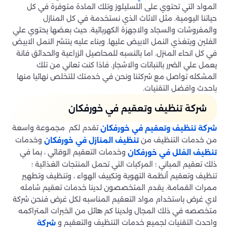
المواد التي تحتوي على اللسليلوز وتلك المادة متوفرة في كل
حياتنا اليومية. مثل الاثاث الذي نستخدمة في كل المنازل
والمفروشات والسجاد والاجهزة الكهربائية. حيث بعضها يحتوي علي
الفلين ويتغذي النمل الابيض عليها. وبناء عليه ينتشر النمل الابيض
في كل انحاء المنزل. اما بالنسبه للمحاصيل الزراعية والحدائق فانة
يعمل علي الضرر بالنباتات والاشجار. فاذا كنت تعاني من تلك
المشكله تواصل مع شركتنا ونحن في خدمتك للتخلص نهائيا منها
باحدث وافضل التقنيات.
شركة تنظيف وتعقيم في خورفكان
تقدم لكم مجموعة واسعة
شركة تنظيف وتعقيم في خورفكان
من خدمات التنظيف من
وخدمات
تنظيف المنازل في خورفكان
وخدمات التعقيم الوقائي ، بما في
تنظيف الفلل في خورفكان
ذلك تعقيم المباني ؛ المركبات التي تحمل المنتجات الغذائية ؛
تنظيف وتعقيم أنظمة التهوية وتكييف الهواء ، وتنظيف وتطهير
ممرات القمامة. يقدم المتخصصون لدينا خدمات تعقيم شامله
لاي غرض باستخدام مواد التعقيم المناسبه لكل غرض فنحن شركة
متخصصه في ذلك المجال ولدينا كم هائل من الخبرات المتراكمه
واحدث التقنيات لجميع خدمات التنظيف والتعقيم و
شركة