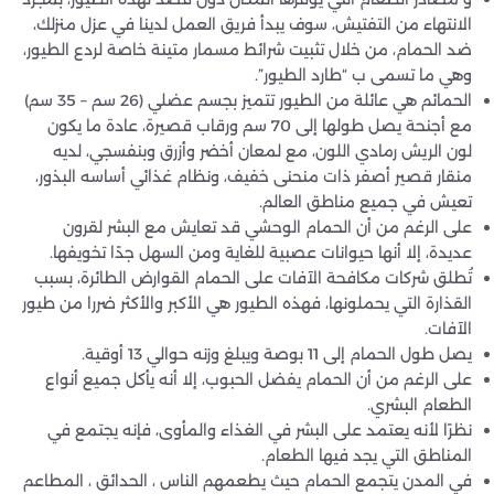
الانتهاء من التفتيش، سوف يبدأ فريق العمل لدينا في عزل منزلك،
ضد الحمام، من خلال تثبيت شرائط مسمار متينة خاصة لردع الطيور،
وهي ما تسمى ب “طارد الطيور”.
الحمائم هي عائلة من الطيور تتميز بجسم عضلي (26 سم – 35 سم)
مع أجنحة يصل طولها إلى 70 سم ورقاب قصيرة، عادة ما يكون
لون الريش رمادي اللون، مع لمعان أخضر وأزرق وبنفسجي، لديه
منقار قصير أصفر ذات منحنى خفيف، ونظام غذائي أساسه البذور،
تعيش في جميع مناطق العالم.
على الرغم من أن الحمام الوحشي قد تعايش مع البشر لقرون
عديدة، إلا أنها حيوانات عصبية للغاية ومن السهل جدًا تخويفها.
تُطلق شركات مكافحة الآفات على الحمام القوارض الطائرة، بسبب
القذارة التي يحملونها، فهذه الطيور هي الأكبر والأكثر ضررا من طيور
الآفات.
يصل طول الحمام إلى 11 بوصة ويبلغ وزنه حوالي 13 أوقية.
على الرغم من أن الحمام يفضل الحبوب، إلا أنه يأكل جميع أنواع
الطعام البشري.
نظرًا لأنه يعتمد على البشر في الغذاء والمأوى، فإنه يجتمع في
المناطق التي يجد فيها الطعام.
في المدن يتجمع الحمام حيث يطعمهم الناس ، الحدائق ، المطاعم