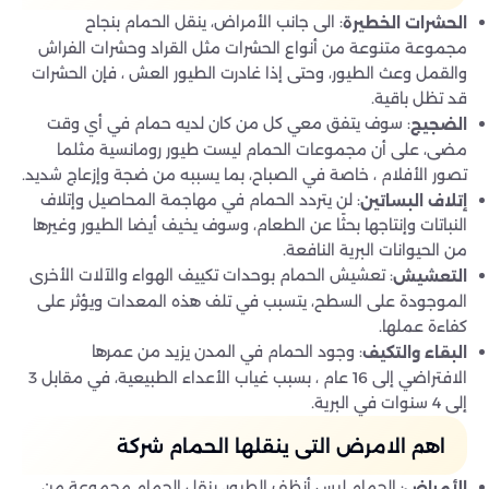
: الى جانب الأمراض، ينقل الحمام بنجاح
الحشرات الخطيرة
مجموعة متنوعة من أنواع الحشرات مثل القراد وحشرات الفراش
والقمل وعث الطيور، وحتى إذا غادرت الطيور العش ، فإن الحشرات
قد تظل باقية.
: سوف يتفق معي كل من كان لديه حمام في أي وقت
الضجيج
مضى، على أن مجموعات الحمام ليست طيور رومانسية مثلما
تصور الأفلام ، خاصة في الصباح، بما يسببه من ضجة وإزعاج شديد.
: لن يتردد الحمام في مهاجمة المحاصيل وإتلاف
إتلاف البساتين
النباتات وإنتاجها بحثًا عن الطعام، وسوف يخيف أيضا الطيور وغيرها
من الحيوانات البرية النافعة.
: تعشيش الحمام بوحدات تكييف الهواء والآلات الأخرى
التعشيش
الموجودة على السطح، يتسبب في تلف هذه المعدات ويؤثر على
كفاءة عملها.
: وجود الحمام في المدن يزيد من عمرها
البقاء والتكيف
الافتراضي إلى 16 عام ، بسبب غياب الأعداء الطبيعية، في مقابل 3
إلى 4 سنوات في البرية.
اهم الامرض التى ينقلها الحمام شركة
: الحمام ليس أنظف الطيور، ينقل الحمام مجموعة من
الأمراض