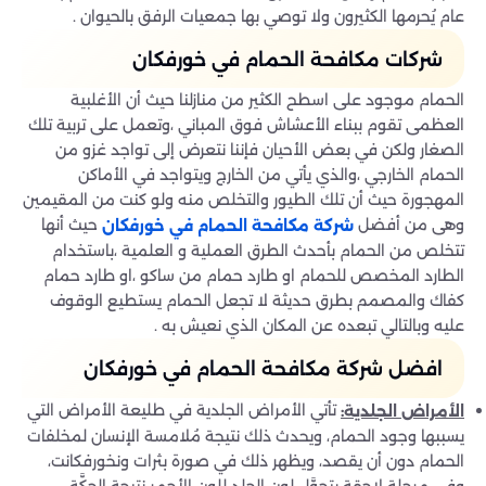
عام يُحرمها الكثيرون ولا توصي بها جمعيات الرفق بالحيوان .
شركات مكافحة الحمام في خورفكان
الحمام موجود على اسطح الكثير من منازلنا حيث أن الأغلبية
العظمى تقوم ببناء الأعشاش فوق المباني ،وتعمل على تربية تلك
الصغار ولكن في بعض الأحيان فإننا نتعرض إلى تواجد غزو من
الحمام الخارجي ،والذي يأتي من الخارج ويتواجد في الأماكن
المهجورة حيث أن تلك الطيور والتخلص منه ولو كنت من المقيمين
وهى من أفضل
حيث أنها
شركة مكافحة الحمام في خورفكان
تتخلص من الحمام بأحدث الطرق العملية و العلمية ،باستخدام
الطارد المخصص للحمام او طارد حمام من ساكو ،او طارد حمام
كفاك والمصمم بطرق حديثة لا تجعل الحمام يستطيع الوقوف
عليه وبالتالي تبعده عن المكان الذي نعيش به .
افضل شركة مكافحة الحمام في خورفكان
تأتي الأمراض الجلدية في طليعة الأمراض التي
الأمراض الجلدية
:
يسببها وجود الحمام، ويحدث ذلك نتيجة مُلامسة الإنسان لمخلفات
الحمام دون أن يقصد، ويظهر ذلك في صورة بثرات ونخورفكانت،
وفي مرحلة لاحقة يتحوَّل لون الجلد للون الأحمر نتيجة الحكَّة