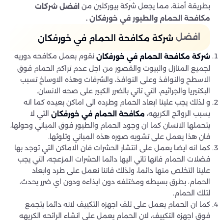
بطريقة أمنة، مما يجعل شركة بيوركلين من
افضل شركات
مكافحة الحمام والطيور في خورفكان .
افضل
شركة مكافحة الحمام في خورفكان
نقوم بعمل مكافحه دوريه
شركة مكافحة الحمام في خورفكان
لجميع المنازل والبيوت والقصور من اجل عدم تراكم الحمام فوق
الاسطح والنوافذ وعلى النوافذ، والشرفات وهذه الاوساخ تسبب
البكتيريا والجراثيم، التي تاتي بالضرر الكبير على صحه الانسان.
و لذلك يجب علينا ابعاد الحمام وطرده الى اماكن بعيده كما انه
يسبب الروائح الكريهه،
التي لا
مكافحة الحمام في خورفكان
يتحملها الانسان كما ان وجود الحمام والطيور فوق المباني وحولها،
فان هذا يعمل على تشويه صوره هذه المباني وتلوثها.
كما انه ايضا يعمل على انتشار الحشرات فان الاماكن التي توجد بها
فضلات الحمام فانها تاتي اليها دائما الحشرات المزعجه، التي يجب
علينا التخلص منها دائما، ولذلك فاننا نعمل على طرد وابعاد
الحمام، بطرق بسيطه ومختلفه دون ايذاءه ودون اي ضرر يحدث،
لتلك الحمام.
كما ان الحمام يعمل على تلف اجهزه التكييف لانه دائما يتجمع
فوق اجهزه التكييف، لان الحمام يعمل على انشاء الرائحه الكريهه