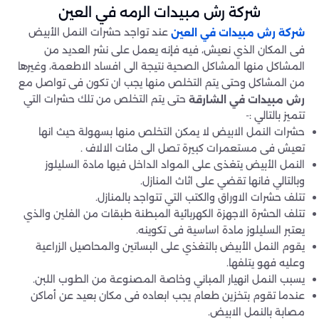
شركة رش مبيدات الرمه في العين
عند تواجد حشرات النمل الأبيض
شركة رش مبيدات في العين
فى المكان الذي نعيش، فيه فإنه يعمل على نشر العديد من
المشاكل منها المشاكل الصحية نتيجة الى افساد الاطعمة، وغيرها
من المشاكل وحتى يتم التخلص منها يجب ان تكون فى تواصل مع
حتى يتم التخلص من تلك حشرات التي
رش مبيدات في الشارقة
تتميز بالتالي :-
حشرات النمل الابيض لا يمكن التخلص منها بسهولة حيث انها
تعيش فى مستعمرات كبيرة تصل الى مئات الالاف .
النمل الأبيض يتغذى على المواد الداخل فيها مادة السليلوز
وبالتالي فانها تقضي على اثاث المنازل.
تتلف حشرات الاوراق والكتب التي تتواجد بالمنازل.
تتلف الحشرة الاجهزة الكهربائية المبطنة طبقات من الفلين والذي
يعتبر السليلوز مادة اساسية فى تكوينه.
يقوم النمل الأبيض بالتغذي على البساتين والمحاصيل الزراعية
وعليه فهو يتلفها.
يسبب النمل انهيار المباني وخاصة المصنوعة من الطوب اللبن.
عندما تقوم بتخزين طعام يجب ابعاده فى مكان بعيد عن أماكن
مصابة بالنمل الابيض.