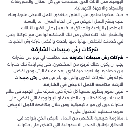
اليومية، مثل الاثاث الذي نستخدمة في كل المنازل والمفروشات
والسجاد والاجهزة الكهربائية.
حيث بعضها يحتوي علي الفلين ويتغذي النمل الابيض عليها، وبناء
عليه ينتشر النمل الابيض في كل انحاء المنزل، اما بالنسبه
للمحاصيل الزراعية والحدائق فانة يعمل علي الضرر بالنباتات
والاشجار، فاذا كنت تعاني من تلك المشكله تواصل مع شركتنا ونحن
في خدمتك للتخلص نهائيا منها باحدث وافضل شركة رش التقنيات.
شركات رش مبيدات الشارقة
عند مكافحة اي نوع من حشرات
شركات رش مبيدات الشارقة
يجب ان يكون هناك فريق من المختصين، حتى يتم ابادة تلك حشرات
من مصادرها ولا تعود مرة اخري، بعد عملية الرش ومن افضل
شركة رش الشركات الكبرى والتي لها باع فى مجال
رش مبيدات
الارضة
مكافحة النمل الابيض في الشارقة.
فهي تقوم بتطوير نفسها كل فترة حتى تتعرف على الجديد فى عالم
المبيدات ومكافحة سواء الطبيعية او البيولوجية التي تقضي على
حشرات دون اي مواد كيميائية ومن خلال
مكافحة النمل الابيض
سوف تستطيع الحصول على :-
مقاومة طبيعية للتخلص من النمل الأبيض الذي يتواجد فى
الحدائق بإطلاق الديدان الاسطوانية التي تتغذى على حشرات.