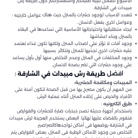
الأسبوع لضمان تلبية طلباتكم واستفساراتكم حول طريقة رش
مبيدات في الشارقة.
تتعدد الاسباب لوجود حشرات بالمنزل حيث هناك
؛
عوامل خارجيه
وعوامل اخري بفعل الانسان .
ايجاد متطلباتها واحتياجاتها الأساسية التي تساعدها في البقاء
بالمنزل وبناء اعشاشها.
وجود آفات لا تؤثر علي اصحاب المنزل ولكنها تكون غذاء تعتمد
عليه حشرات اخري تجذبها للمنزل وتتكاثر بسببها.
وجود المخلفات في المنزل وعدم التخلص منها أول بأول يساعد
علي وجود حشرات التي تضر بصحة الانسان.
افضل
:
طريقة رش مبيدات في الشارقة
المبيدات ومكافحة الحشرية:
من المهم أن يكون مصرح بها من قبل الصحة لتكون آمنة على
الأفراد والحرص على إخلاء المنزل أثناء عملية الرش.
:
طرق الكترونيه
باستخدام أجهزة حديثة تصدر ذبذبات ضارة للحشرات والقوارض
فتقوم بالقضاء عليها نهائيا. البعض يستخدم العجينة لرش مبيدات
في الشارقة بوضعها فى أماكن تواجدهاكالصراصير.
التخلص من وجود الأماكن الرطبة فى المنزل. بعض القوارض يتم