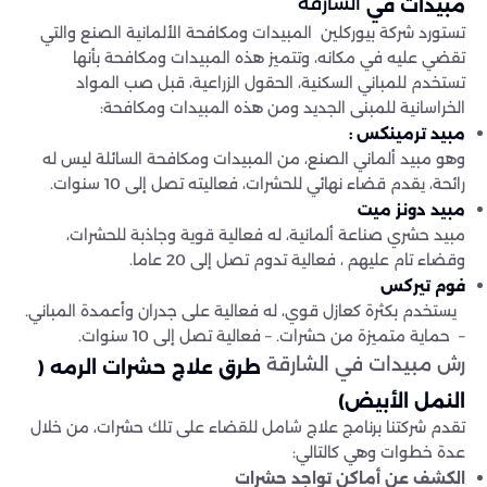
الشارقة
مبيدات في
تستورد شركة بيوركلين المبيدات ومكافحة الألمانية الصنع والتي
تقضي عليه في مكانه، وتتميز هذه المبيدات ومكافحة بأنها
تستخدم للمباني السكنية، الحقول الزراعية، قبل صب المواد
الخراسانية للمبنى الجديد ومن هذه المبيدات ومكافحة:
مبيد ترمينكس :
وهو مبيد ألماني الصنع، من المبيدات ومكافحة السائلة ليس له
رائحة، يقدم قضاء نهائي للحشرات، فعاليته تصل إلى 10 سنوات.
مبيد دونز ميت
مبيد حشري صناعة ألمانية، له فعالية قوية وجاذبة للحشرات،
وقضاء تام عليهم ، فعالية تدوم تصل إلى 20 عاما.
فوم تيركس
يستخدم بكثرة كعازل قوي، له فعالية على جدران وأعمدة المباني.
– حماية متميزة من حشرات. – فعالية تصل إلى 10 سنوات.
رش مبيدات في الشارقة
طرق علاج حشرات الرمه (
النمل الأبيض)
تقدم شركتنا برنامج علاج شامل للقضاء على تلك حشرات، من خلال
عدة خطوات وهي كالتالي:
الكشف عن أماكن تواجد حشرات