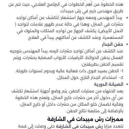
هذه الخطوة من أهم الخطوات في البرنامج العلاجي، حيث تتم عن
طريق مهندس خبير في رش مبيدات.
يبدأ المهندس ومعه جهاز استشعار؛ للكشف عن أماكن تواجد
حشرات في المنزل، وهذا في حالة عدم ظهور علامات لتواجد (
النمل الأبيض)، يكشف الجهاز عن تواجد الملكات والملوك في
المستعمرة، وعند الكشف عن أماكنهم، يبدأ في العلاج.
حقن الجدار
عند الكشف عن أماكن تواجد حشرات الرمه، يبدأ المهندس بتوجيه
العمال بحقن الحوائط، الأرضيات، الأبواب المصابة بحشرات، ويتم
تقسيم الحقن بطريقتين:
1– الحقن بمبيد قوى ذات فعالية عالية ويدوم لسنوات طويلة.
2– استخدام الجدار الناري حول المنازل.
الصيانة الدورية
بعد الانتهاء من عمليات الحقن، يتم وضع أجهزة استشعار تكشف
عن أي دخول أخر من حشرات خارج المنزل، وتعتبر هذه الخطوة
وقائية لضمان خلو المكان من حشرات داخل أو خارج المنزل،
بالإضافة إلى متابعة نتائج الحقن.
مميزات رش مبيدات في الشارقة
تتعدد مزايا
حتى وصلت إلى قمة
رش مبيدات في الشارقة