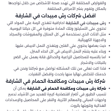
والقوارض المختلفة التي تهدد صحة الأشخاص من خلال تواجدها
بالمكان وتقوم بنشر الأمراض المختلفة.
افضل شركات رش مبيدات في الشارقة
احترافية تتغذي الرمة على المواد التي
رش مبيدات في الشارقة
تحتوي على اللسليلوز وتلك المادة متوفرة في كل حياتنا اليومية.
مثل الاثاث الذي نستخدمة في كل المنازل والمفروشات والسجاد
والاجهزة الكهربائية.
حيث بعضها يحتوي علي الفلين ويتغذي النمل الابيض عليها.
وبناء عليه ينتشر النمل الابيض في كل انحاء المنزل.
اما بالنسبه للمحاصيل الزراعية والحدائق فانة يعمل علي الضرر
بالنباتات والاشجار.
فاذا كنت تعاني من تلك المشكله تواصل مع شركتنا ونحن في
خدمتك للتخلص نهائيا منها باحدث وافضل التقنيات.
شركة رش مبيدات ومكافحة الحمام في الشارقة
يمكن أن
شركة رش مبيدات ومكافحة الحمام في الشارقة
تتسبب الطيور في أضرار اقتصادية كبيرة للعديد من الأشياء، تدمير
واجهات المباني والمعالم الأثرية، والنقر على المحاصيل والإمدادات
الغذائية وتلويثها بالروث.