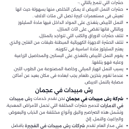
حشرات التي تتميز بالتالي :-
حشرات النمل الابيض لا يمكن التخلص منها بسهولة حيث انها
تعيش فى مستعمرات كبيرة تصل الى مئات الالاف .
النمل الأبيض يتغذى على المواد الداخل فيها مادة السليلوز
وبالتالي فانها تقضي على اثاث المنازل.
تتلف حشرات الاوراق والكتب التي تتواجد بالمنازل.
تتلف الحشرة الاجهزة الكهربائية المبطنة طبقات من الفلين والذي
يعتبر السليلوز مادة اساسية فى تكوينه.
يقوم النمل الأبيض بالتغذي على البساتين والمحاصيل الزراعية
وعليه فهو يتلفها.
يسبب النمل انهيار المباني وخاصة المصنوعة من الطوب اللبن.
عندما تقوم بتخزين طعام يجب ابعاده فى مكان بعيد عن أماكن
مصابة بالنمل الابيض.
رش مبيدات في عجمان
نحن نقدم خدمات
رش مبيدات
شركة رش مبيدات
في عجمان
لتدمير حشرات المخلقة التي تحمل الأمراض المعدية،
في الامارات
وتشمل هذه الصراصير والبق وأنواع مختلفة من الذباب والبعوض
والبراغيث والنمل، إلخ.
علي مدار العام تقدم
بافضل
شركات
رش مبيدات في الفجيرة