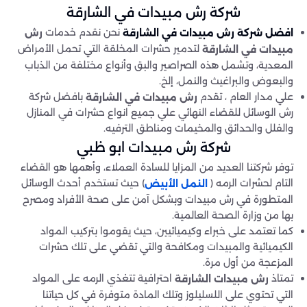
شركة رش مبيدات في الشارقة
نحن نقدم خدمات
رش
افضل شركة رش مبيدات في
الشارقة
لتدمير حشرات المخلقة التي تحمل الأمراض
مبيدات في
الشارقة
المعدية، وتشمل هذه الصراصير والبق وأنواع مختلفة من الذباب
والبعوض والبراغيث والنمل، إلخ.
علي مدار العام ، تقدم
بافضل شركة
رش مبيدات في
الشارقة
رش الوسائل للقضاء النهائي علي جميع انواع حشرات في المنازل
والفلل والحدائق والمخيمات ومناطق الترفيه.
شركة رش مبيدات
ابو ظبي
توفر شركتنا العديد من المزايا للسادة العملاء، وأهمها هو القضاء
التام لحشرات الرمه (
) حيث تستخدم أحدث الوسائل
النمل الأبيض
المتطورة في رش مبيدات وبشكل آمن على صحة الأفراد ومصرح
بها من وزارة الصحة العالمية.
كما تعتمد على خبراء وكيميائيين، حيث يقوموا بتركيب المواد
الكيميائية والمبيدات ومكافحة والتي تقضي على تلك حشرات
المزعجة من أول مرة.
تمتاذ
احترافية تتغذي الرمه على المواد
رش مبيدات
الشارقة
التي تحتوي على اللسليلوز وتلك المادة متوفرة في كل حياتنا