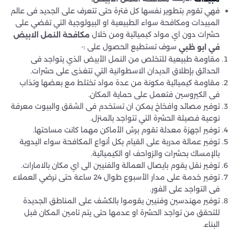
فهي تقوم بتطوير نفسها كل فترة حتى تتعرف على الجديد فى عالم
المبيدات ومكافحة سواء الطبيعية او البيولوجية التي تقضي على
حشرات دون اي مواد كيميائية ومن خلال
مكافحة النمل الابيض
سوف تستطيع الحصول على :-
في ابو ظبي
مقاومة طبيعية للتخلص من النمل الأبيض الذي يتواجد فى
الحدائق بإطلاق الديدان الاسطوانية التي تتغذى على حشرات.
مقاومة كيميائية مكونة من عدة مواد تختلط مع بعضها وتذاب
فى الكيروسين فتعمل على حماية المكان.
توفير مصائد وافخاخ يمكن ان تستخدم فى الشقق والبيوت معرفة
نوعية فصيلة الحشرة التي تتواجد بالمنزل.
توفير اجهزة معدلة تقوم برش الأماكن مهما كانت مساحتها.
توفير عمالة مدربة على القيام بكل أنواع المكافحة سواء اليدوية
بالإمساك بحشرات والزواحف او الكيميائية.
توفير نقل يقوم بايصال العمالة والفنيين الى اي مكان بالامارات.
توفير خدمة على مدار الأسبوع طوال 24 ساعة حتى نرضي العملاء
فى التواجد على الفور.
توفير مهندسين وفنيين يقوموا بالكشف على المناطق الجديدة
للتحقق من تواجد الحشرة او عدمها حتى يتم تامين المكان قبل
البناء.