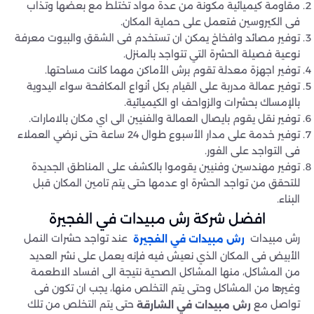
مقاومة كيميائية مكونة من عدة مواد تختلط مع بعضها وتذاب
فى الكيروسين فتعمل على حماية المكان.
توفير مصائد وافخاخ يمكن ان تستخدم فى الشقق والبيوت معرفة
نوعية فصيلة الحشرة التي تتواجد بالمنزل.
توفير اجهزة معدلة تقوم برش الأماكن مهما كانت مساحتها.
توفير عمالة مدربة على القيام بكل أنواع المكافحة سواء اليدوية
بالإمساك بحشرات والزواحف او الكيميائية.
توفير نقل يقوم بايصال العمالة والفنيين الى اي مكان بالامارات.
توفير خدمة على مدار الأسبوع طوال 24 ساعة حتى نرضي العملاء
فى التواجد على الفور.
توفير مهندسين وفنيين يقوموا بالكشف على المناطق الجديدة
للتحقق من تواجد الحشرة او عدمها حتى يتم تامين المكان قبل
البناء.
افضل شركة رش مبيدات في الفجيرة
رش مبيدات
عند تواجد حشرات النمل
رش مبيدات في الفجيرة
الأبيض فى المكان الذي نعيش فيه فإنه يعمل على نشر العديد
من المشاكل، منها المشاكل الصحية نتيجة الى افساد الاطعمة
وغيرها من المشاكل وحتى يتم التخلص منها، يجب ان تكون فى
تواصل مع
حتى يتم التخلص من تلك
رش مبيدات في الشارقة