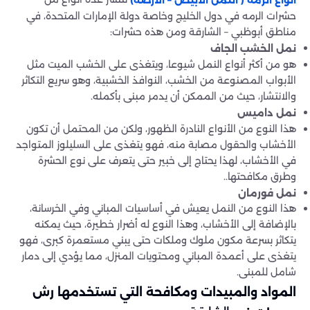
أنواع الرمه ( النمل الأبيض – الأرضة)
حشرات الرمه في دول الخليج وخاصة دولة الإمارات المتحدة، في
مناطق أبوظبي – الشارقة ومن هذه حشرات:
نمل الخشب الجاف
هو من أكثر أنواع النمل شيوعا، ويتغذى على الخشب الميت مثل
الأبواب المصنوعة من الخشب، النوافذ الخشبية، وهو سريع التكاثر
والانتشار، حيث من الممكن أن يدمر مبنى بأكمله.
نمل داميس
هذا النوع من الأنواع النادرة الظهور، ولكن من المحتمل أن تكون
الأخشاب والحقول مصابة منه، فهو يتغذى على السليلوز المتواجد
في الأخشاب، لهذا يحتاج إلى خبير حتى يتعرف على نوع الحشرة
وطرق مكافحتها..
نمل فورمان
هذا النوع من النمل يعيش في أساسيات المباني وفي الخرسانة،
بالإضافة إلى الأخشاب، وهذا النوع له أضرار خطيرة، حيث يمكنه
يتكاثر بسرعة مكون ملوك وملكات حتى يبني مستعمرة كبرى، فهو
يتغذى على أعمدة المباني ومحتويات المنزل، مما يؤدي إلى دمار
شامل للمبنى.
المواد والمبيدات ومكافحة التي تستخدمها رش