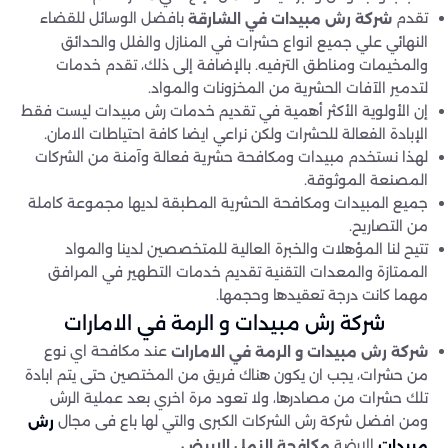
تقدم
بافضل الوسائل للقضاء
شركة رش مبيدات في الشارقة
النهائي علي جميع انواع حشرات في المنازل والفلل والحدائق
والمخيمات ومناطق الترفيه. بالإضافة إلى ذلك، تقدم خدمات
لتدمير الآفات الحشرية من المخزونات والمواد.
إن الأولوية الأكثر أهمية في تقديم خدمات رش مبيدات ليست فقط
الإبادة الفعالة للحشرات ولكن نراعي ايضا كافة احتياطات الامان.
لهذا نستخدم مبيدات ومكافحة حشرية فعالة وآمنة من الشركات
المصنعة الموثوقة.
جميع المبيدات ومكافحة الحشرية المطبقة لديها مجموعة كاملة
من التصاريح.
تتيح لنا المؤهلات والخبرة العالية للمتخصصين لدينا والمواد
الممتازة والمعدات التقنية تقديم خدمات التطهير في المرافق
مهما كانت درجة تعقيدها وحجمها.
شركة رش مبيدات و الرمة في الامارات
عند مكافحة اي نوع
شركة رش مبيدات و الرمة في الامارات
من حشرات، يجب ان يكون هناك فريق من المختصين حتى يتم ابادة
تلك حشرات من مصادرها، ولا تعود مرة اخري بعد عملية الرش
ومن افضل شركة رش الشركات الكبرى والتي لها باع فى مجال
رش
الارضة
مكافحة النمل الابيض.
مبيدات