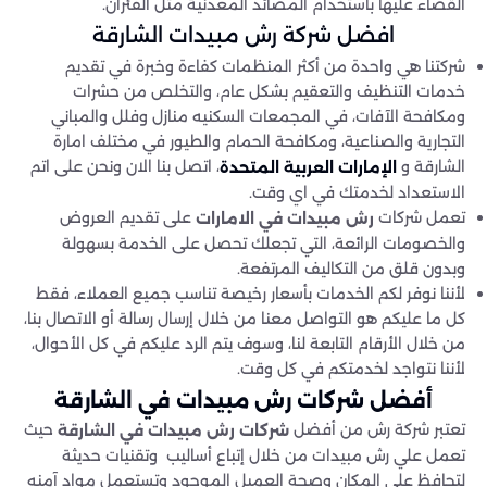
القضاء عليها باستخدام المصائد المعدنية مثل الفئران.
افضل شركة رش مبيدات الشارقة
شركتنا هي واحدة من أكثر المنظمات كفاءة وخبرة في تقديم
خدمات التنظيف والتعقيم بشكل عام، والتخلص من حشرات
ومكافحة الآفات، في المجمعات السكنيه منازل وفلل والمباني
التجارية والصناعية، ومكافحة الحمام والطيور في مختلف امارة
الشارقة و
، اتصل بنا الان ونحن على اتم
الإمارات العربية المتحدة
الاستعداد لخدمتك في اي وقت.
تعمل شركات
على تقديم العروض
رش مبيدات في الامارات
والخصومات الرائعة، التي تجعلك تحصل على الخدمة بسهولة
وبدون قلق من التكاليف المرتفعة.
لأننا نوفر لكم الخدمات بأسعار رخيصة تناسب جميع العملاء، فقط
كل ما عليكم هو التواصل معنا من خلال إرسال رسالة أو الاتصال بنا،
من خلال الأرقام التابعة لنا، وسوف يتم الرد عليكم في كل الأحوال،
لأننا نتواجد لخدمتكم في كل وقت.
أفضل شركات رش مبيدات في
الشارقة
تعتبر شركة رش من أفضل
حيث
شركات رش مبيدات في الشارقة
تعمل علي رش مبيدات من خلال إتباع أساليب وتقنيات حديثة
لتحافظ علي المكان وصحة العميل الموجود وتستعمل مواد آمنه