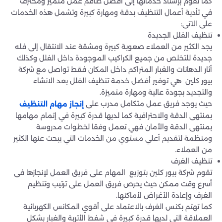
كما تقوم بإسناد خدماتها إلى أفضل طاقم عمل متميز ومحترف
في تأدية أعمال التنظيف بدقة ومهارة كبيرة وتشمل هذه الخدمات
على الآتى:
تنظيف الفلل الجديدة
يجد الكثير من العملاء صعوبة كبيرة ومشقة عند الانتقال إلى فله
جديدة للتخلص من جميع الكراكيب الموجودة داخل الفلل وكذلك
أثار الدهانات والغبار المتراكم داخل المكان فقط تواصل مع شركة
بيور كلين هي توفير أفضل خدمة تنظيف الفلل بعد الانشاء
والتجديد بجودة عالية ومهارة متميزة.
حيث يوجد فريق عمل متكامل مدرب على
إنجاز مهام التنظيف
بمنتهى الدقة والاحترافية كما لديها قدرة كبيرة في إتمام مهامها
بمنتهى الدقة والأمان فهي تعمل وفقا لخطوات مدروسة
ومنظمة لتقديم أعلي مستوي من الخدمات التي يبحث عنها الكثير
من العملاء.
تنظيف الغرف
تقوم شركة بيور كلين بتوزيع المهام على فريق العمل لإنجازها فى
أسرع وقت ممكن حيث يحرص فريق العمل على ترتيب وتنظيم
الغرف وإعادة الأغراض لأماكنها.
كما تهتم بكنس الغرف بالاعتماد على أقوي المكانس الكهربائية
العملاقة التي لديها قدرة كبيرة في شفط الأتربة والغبار بشكل