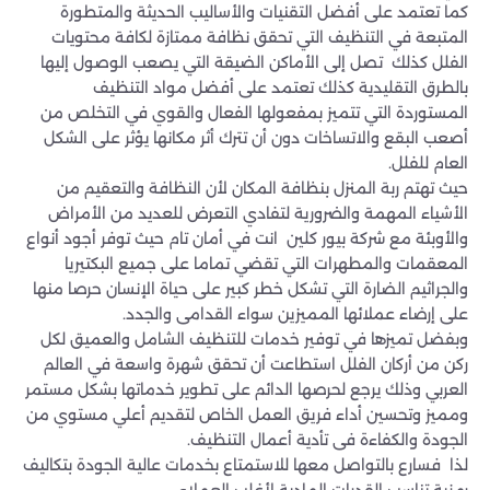
كما تعتمد على أفضل التقنيات والأساليب الحديثة والمتطورة
المتبعة في التنظيف التي تحقق نظافة ممتازة لكافة محتويات
الفلل كذلك تصل إلى الأماكن الضيقة التي يصعب الوصول إليها
بالطرق التقليدية كذلك تعتمد على أفضل مواد التنظيف
المستوردة التي تتميز بمفعولها الفعال والقوي في التخلص من
أصعب البقع والاتساخات دون أن تترك أثر مكانها يؤثر على الشكل
العام للفلل.
حيث تهتم ربة المنزل بنظافة المكان لأن النظافة والتعقيم من
الأشياء المهمة والضرورية لتفادي التعرض للعديد من الأمراض
والأوبئة مع شركة بيور كلين انت في أمان تام حيث توفر أجود أنواع
المعقمات والمطهرات التي تقضي تماما على جميع البكتيريا
والجراثيم الضارة التي تشكل خطر كبير على حياة الإنسان حرصا منها
على إرضاء عملائها المميزين سواء القدامى والجدد.
وبفضل تميزها في توفير خدمات للتنظيف الشامل والعميق لكل
ركن من أركان الفلل استطاعت أن تحقق شهرة واسعة في العالم
العربي وذلك يرجع لحرصها الدائم على تطوير خدماتها بشكل مستمر
ومميز وتحسين أداء فريق العمل الخاص لتقديم أعلي مستوي من
الجودة والكفاءة فى تأدية أعمال التنظيف.
لذا فسارع بالتواصل معها للاستمتاع بخدمات عالية الجودة بتكاليف
رمزية تناسب القدرات المادية لأغلب العملاء.