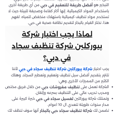
التبخير هو
من أي طريقة أخرى
أفضل طريقة للتعقيم في دبي
باستخدام المواد الكيميائية. إنها أكثر كفاءة وصديقة للبيئة حيث لا
تستخدم مواد تنظيف كيميائية باستهلاك منخفض للمياه. لفهم
هذا، نختار القيام بالبخار لتقديم نظافة صحية في دبي.
لماذا يجب اختيار شركة
بيوركلين شركة تنظيف سجاد
في دبي؟
يجب احتيار
لأننا
شركة بيوركلين شركة تنظيف سجاد في دبي
تلتزم بتقديم أفضل سبل تنظيف وتعقيم وتعطير السجاد، وهناك
الكثير من المميزات الأخرى وهي:
الشركة تعمل على
من خلال فريق مختص
تنظيف مفروشات دبي
ومدرب تدريب عالي على التنظيف بسرعه وإتقان.
وتمتلك شركة بيوركلين
خبرة كبيرة على
لغسيل سجاد في دبي
مدار سنوات طويلة تتعدي ال 10 اعوام.
تضمن لك
أنها سوف تنظف لك
شركة تنظيف سجاد دبي بالبخار