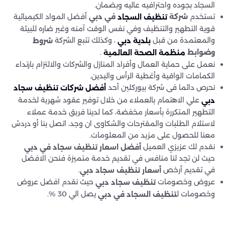
السجاد بجوده واحترافيه عاليه وبضمان.
تستخدم
أفضل المواد الكيميائية
شركة
في دبي
تنظيف السجاد
قوية التطهير والتنظيف وفي نفس الوقت آمنه وغير ضاره للبيئة
والمعتمدة من قبل
، وكذلك تتبع الشركة
شروط
بلدية دبي
.
وضوابط
منظمة الصحة العالمية
نعمل على حماية العمال وأفراد المنازل والشركات والالتزام بارتداء
الكمامات الواقية وأغطية الرأس واليدين.
نحرص دائما فى شركة بيوركلين أحد
أفضل شركات تنظيف سجاد
علي الاهتمام بالعملاء من خلال توفير عقود شهرية لخدمة
دبي
التطهير المتكررة بأسعار مخفضة، كما لدينا فريق خدمة عملاء
لاستلام الطلبات والمقترحات والشكاوى ان وجد، اتصل بنا أو دردش
معنا للحصول على مزيد من المعلومات.
نقدم لك عزيزي العميل
أفضل اسعار تنظيف سجاد في دبي
حيث لن تجد لنا منافس في تقديم خدمة متميزة فنحن الافضل
في تقديم أرخص
.
أسعار تنظيف سجاد دبي
عروض وخصومات
حيث نقدم افضل عروض
تنظيف سجاد دبي
وخصومات ل
يصل الي 30 %.
تنظيف السجاد في دبي