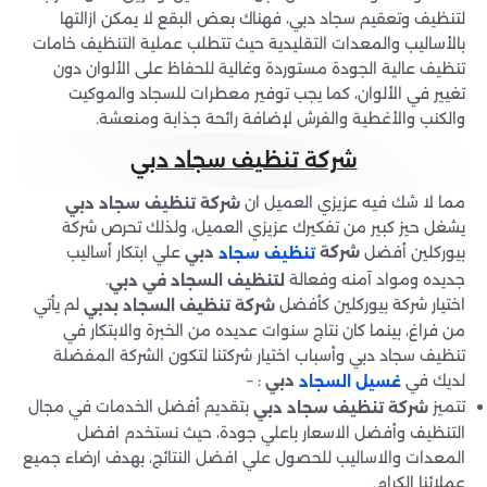
لتنظيف وتعقيم سجاد دبي، فهناك بعض البقع لا يمكن ازالتها
بالأساليب والمعدات التقليدية حيث تتطلب عملية التنظيف خامات
تنظيف عالية الجودة مستوردة وغالية للحفاظ على الألوان دون
تغيير في الألوان، كما يجب توفير معطرات للسجاد والموكيت
والكنب والأغطية والفرش لإضافة رائحة جذابة ومنعشة.
شركة تنظيف سجاد دبي
مما لا شك فيه عزيزي العميل ان
شركة تنظيف سجاد دبي
يشغل حيز كبير من تفكيرك عزيزي العميل، ولذلك تحرص شركة
بيوركلين أفضل
علي ابتكار أساليب
شركة
دبي
تنظيف سجاد
جديده ومواد آمنه وفعالة
.
لتنظيف السجاد في دبي
اختيار شركة بيوركلين كأفضل
لم يأتي
شركة تنظيف السجاد بدبي
من فراغ، بينما كان نتاج سنوات عديده من الخبرة والابتكار في
تنظيف سجاد دبي وأسباب اختيار شركتنا لتكون الشركة المفضلة
لديك في
: –
دبي
غسيل السجاد
تتميز
بتقديم أفضل الخدمات في مجال
شركة تنظيف سجاد دبي
التنظيف وأفضل الاسعار باعلي جودة، حيث نستخدم افضل
المعدات والاساليب للحصول علي افضل النتائج، بهدف ارضاء جميع
عملائنا الكرام.