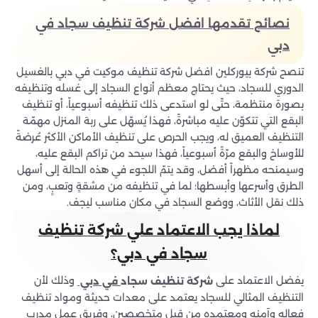
نصائح تقدمها افضل شركة تنظيف سجاد في
دبي
تنصح شركة بيوركلين افضل شركة تنظيف موكيت في دبي بالغسيل
الدوري للسجاد، حيث يحتاج معظم أنواع السجاد إلى غسله وتنظيفه
بصورة منتظمة، حتّى لو استدعى ذلك تنظيفه أسبوعياً، أو تنظيف
البقع التي تتكوّن عليه مباشرةً، فهذا يُسهّل على ربة المنزل مهمّة
التنظيف العميق له، ويجب الحرص على تنظيف الأماكن الأكثر عُرضةً
للأوساخ والبقع مرّةً أسبوعياً، فهذا سيحد من تراكم البقع عليه،
وسيمنحه مظهراً أفضل، وقد يتمّ اللجوء في هذه الحالة إلى أسهل
الطرق وأسرعها وأبسطها؛ لما في تنظيفه من مشقةٍ وتعبٍ، ومن
ذلك نقل الأثاث، ووضع السجاد في مكان مناسب ليجف.
لماذا يجب الاعتماد علي شركة تنظيف
سجاد في
دبي؟
يفضل الاعتماد على
وذلك لأن
شركة
تنظيف سجاد
في دبي
التنظيف المثالي للسجاد يعتمد على معدات حديثة ومواد تنظيف
فعاله وآمنه ومعتمده من قبل متخصصين، وفريق عمل مدرب