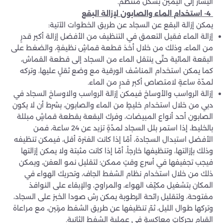
اليسار إلى اليمين بشكل منتظم.
4-
استخدام الماء والصابون لإزالة البقع
يمكن إزالة البقع عن السجاد عن طريق الخطوات الآتية:
إزالة الماء فقبل التعمق في التنظيف من الأفضل إزالة أكبر قدرٍ
من الماء، وذلك من خلال أخذ قطعة قماشٍ نظيفةٍ، والضغط على
البقعة المائية حتّى ينتقل الماء من السجاد إلى قطعة القماش،
كما يمكن استخدام المناشف الورقية مع وضع ثقلٍ عليها، وتركه
لمدّة ساعةٍ لامتصاص أكبر قدرٍ من الماء.
إزالة الرواسب والأوساخ فيمكن إزالة الرواسب والاوساخ السجاد في
دبي من خلال استخدام خليطٍ من الماء والصابون، بشرط أن لا يكون
الصابون أحد أنواع المبيضات، وفرك البقعة بقطعة قماشٍ مبللة
بالخليط، إذا استمر بلل السجاد لمدّةٍ تزيد عن 24 ساعة، فمن
الأفضل استبدال السجادة، أمّا إذا كانت الفترة أقل، فيمكن تنظيفه
وذلك بإزالتها، وتنظيفها خارجاً، أمّا إذا كانت مثبتة ولا يمكن إزالتها
فيجب تجفيفها في أسرع وقتٍ ممكن؛ لتقليل نمو العفن، ويمكن
ذلك من خلال استخدام نظام الشفط الجاف، وتحريك الهواء في
المكان بتشغيل مكيّف الهواء، والمراوح، والإبقاء على النوافذ
مفتوحة، ولتقليل رائحة الرطوبة يمكن رش صودا الخبز على السجاد،
وتركها طوال الليل، ثمّ تنظيفها عن طريق الشفط مرتين، مع مراعاة
القيام بحركاتٍ معاكسةٍ في عملية الشفط الثانية.