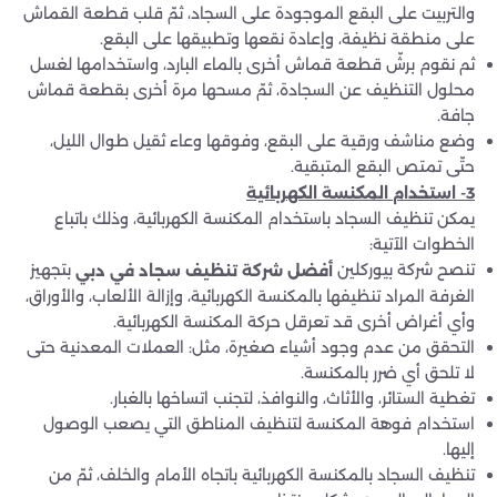
والتربيت على البقع الموجودة على السجاد، ثمّ قلب قطعة القماش
على منطقة نظيفة، وإعادة نقعها وتطبيقها على البقع.
ثم نقوم برشّ قطعة قماش أخرى بالماء البارد، واستخدامها لغسل
محلول التنظيف عن السجادة، ثمّ مسحها مرة أخرى بقطعة قماش
جافة.
وضع مناشف ورقية على البقع، وفوقها وعاء ثقيل طوال الليل،
حتّى تمتص البقع المتبقية.
3- استخدام المكنسة الكهربائية
يمكن تنظيف السجاد باستخدام المكنسة الكهربائية، وذلك باتباع
الخطوات الآتية:
تنصح شركة بيوركلين
بتجهيز
أفضل شركة تنظيف سجاد في دبي
الغرفة المراد تنظيفها بالمكنسة الكهربائية، وإزالة الألعاب، والأوراق،
وأي أغراض أخرى قد تعرقل حركة المكنسة الكهربائية.
التحقق من عدم وجود أشياء صغيرة، مثل: العملات المعدنية حتى
لا تلحق أي ضرر بالمكنسة.
تغطية الستائر، والأثاث، والنوافذ، لتجنب اتساخها بالغبار.
استخدام فوهة المكنسة لتنظيف المناطق التي يصعب الوصول
إليها.
تنظيف السجاد بالمكنسة الكهربائية باتجاه الأمام والخلف، ثمّ من