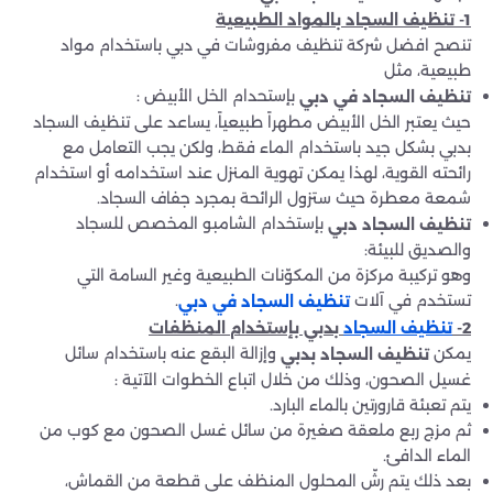
1- تنظيف السجاد بالمواد الطبيعية
تنصح افضل شركة تنظيف مفروشات في دبي باستخدام مواد
طبيعية، مثل
بإستحدام الخل الأبيض :
تنظيف السجاد في دبي
حيث يعتبر الخل الأبيض مطهراً طبيعياً، يساعد على تنظيف السجاد
بدبي بشكل جيد باستخدام الماء فقط، ولكن يجب التعامل مع
رائحته القوية، لهذا يمكن تهوية المنزل عند استخدامه أو استخدام
شمعة معطرة حيث ستزول الرائحة بمجرد جفاف السجاد.
بإستخدام الشامبو المخصص للسجاد
تنظيف السجاد دبي
والصديق للبيئة:
وهو تركيبة مركزة من المكوّنات الطبيعية وغير السامة التي
تستخدم في آلات
.
تنظيف السجاد في دبي
2-
بدبي بإستخدام المنظفات
تنظيف السجاد
يمكن
وإزالة البقع عنه باستخدام سائل
تنظيف السجاد بدبي
غسيل الصحون، وذلك من خلال اتباع الخطوات الآتية :
يتم تعبئة قارورتين بالماء البارد.
ثم مزج ربع ملعقة صغيرة من سائل غسل الصحون مع كوب من
الماء الدافئ.
بعد ذلك يتم رشّ المحلول المنظف على قطعة من القماش،