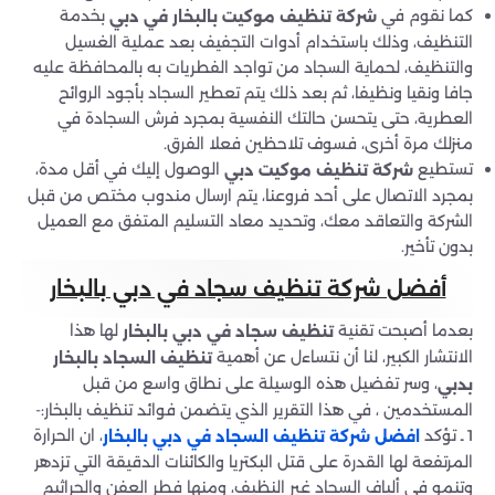
كما نقوم في
بخدمة
شركة تنظيف موكيت بالبخار في دبي
التنظيف، وذلك باستخدام أدوات التجفيف بعد عملية الغسيل
والتنظيف، لحماية السجاد من تواجد الفطريات به بالمحافظة عليه
جافا ونقيا ونظيفا، ثم بعد ذلك يتم تعطير السجاد بأجود الروائح
العطرية، حتى يتحسن حالتك النفسية بمجرد فرش السجادة في
منزلك مرة أخرى، فسوف تلاحظين فعلا الفرق.
تستطيع
الوصول إليك في أقل مدة،
شركة تنظيف موكيت دبي
بمجرد الاتصال على أحد فروعنا، يتم ارسال مندوب مختص من قبل
الشركة والتعاقد معك، وتحديد معاد التسليم المتفق مع العميل
بدون تأخير.
أفضل شركة تنظيف سجاد في دبي بالبخار
بعدما أصبحت تقنية
لها هذا
تنظيف سجاد في دبي بالبخار
الانتشار الكبير، لنا أن نتساءل عن أهمية
تنظيف السجاد بالبخار
، وسر تفضيل هذه الوسيلة على نطاق واسع من قبل
بدبي
المستخدمين ، في هذا التقرير الذي يتضمن فوائد تنظيف بالبخار:-
1 ـ تؤكد
، ان الحرارة
افضل شركة تنظيف السجاد في دبي بالبخار
المرتفعة لها القدرة على قتل البكتريا والكائنات الدقيقة التي تزدهر
وتنمو في ألياف السجاد غير النظيف، ومنها فطر العفن والجراثيم