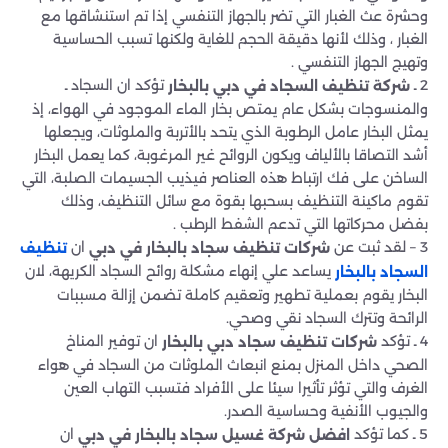
وحشرة عث الغبار التي تضر بالجهاز التنفسي إذا تم استنشاقها مع
الغبار ، وذلك لأنها دقيقة الحجم للغاية ولكنها تسبب الحساسية
وتهيج الجهاز التنفسي .
2 ـ
تؤكد ان السجاد ـ
شركة تنظيف السجاد في دبي بالبخار
والمنسوجات بشكل عام يمتص بخار الماء الموجود في الهواء، إذ
يمثل البخار عامل الرطوبة الذي يتحد بالأتربة والملوثات، ويجعلها
أشد التصاقا بالألياف ويكون الروائح غير المرغوبة، كما يعمل البخار
الساخن على فك ارتباط هذه العناصر فيذيب الجسيمات الصلبة، التي
تقوم ماكينة التنظيف بسحبها بقوة مع سائل التنظيف، وذلك
بفضل محركاتها التي تدعم الشفط الرطب .
3 – لقد ثبت عن
ان
شركات تنظيف سجاد بالبخار في دبي
تنظيف
يساعد علي إنهاء مشكلة روائح السجاد الكريهة، لان
السجاد بالبخار
البخار يقوم بعملية تطهير وتعقيم كاملة تضمن إزالة مسببات
الرائحة وتترك السجاد نقي وصحي.
4 ـ تؤكد
ان توفير المناخ
شركات تنظيف سجاد دبي بالبخار
الصحي داخل المنزل بمنع انبعاث الملوثات من السجاد في هواء
الغرف والتي تؤثر تأثيرا سيئا على الأفراد فتسبب التهاب العين
والجيوب الأنفية وحساسية الصدر.
5 ـ كما تؤكد
ان
افضل شركة غسيل سجاد بالبخار في دبي