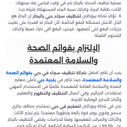
عملية تنظيف السجاد بالبخار تتم في وقت قياسي فلا تستهلك
الآلات طاقة كبيرة، وكذلك نسبة الماء المستهلكة قليلة جدا.
6 ـ تؤكد شركة بيوركلين
ان البخار هو
لتنظيف سجاد دبي بالبخار
الحل الأمثل لمشكلة البقع الدائمة، لأن البخار له القدرة على تفتيت
جزيئات البقع حتى أصعبها ، فيذيب البقع التي تترك صبغا وكذلك
الشحوم الثقيلة.
الإلتزام بقوائم الصحة
والسلامة المعتمدة
يجب أن تلتزم افضل
شركة تنظيف سجاد في دبي
بقوائم الصحة
حيث نلتزم في
بأعلى معايير
،
بلدية دبي
والسلامة المعتمدة
الصحة والسلامة العامّة المُعتمدة عالميًّا في الاستخدام المهني
لمضادات الجراثيم، وفي أعمال
والتعقيم
التنظيف والتطهير
واتّخاذ التدابير الوقائية اللازمة.
نحن في شركة بيوركلين
نستخدم منظف بخاري
لتعقيم في دبي
مدمج وقوي يوفر قوة رائعة وتطهيرًا معتمدًا. يتم تبخير الأثاث
والأرائك والمراتب لتعقيمها. وفقًا للدراسات، يقضي التنظيف بالبخار
على 99.99٪ من البكتيريا المنزلية الشائعة. البخار له تأثير قوي.