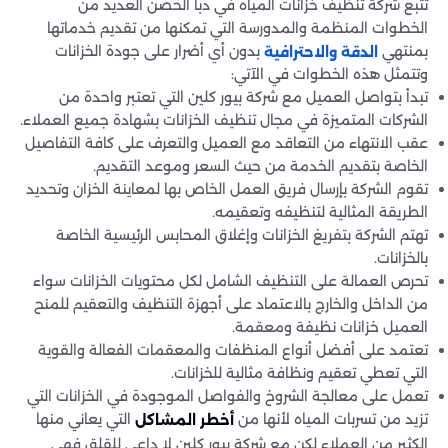
تتبع شركة تنظيف خزانات المياه في دبا الحصن العديد من
الخطوات المنظمة والمدورسة التي تمكنها من تقديم خدماتها
بمنتهي
بدون أي أضرار على جودة الخزانات
الدقة والاحترافية
وتتمثل هذه الخطوات في الآتي:
تبدأ بتواصل العميل مع شركة بيور كلين التي تعتبر واحدة من
الشركات المتميزة في مجال تنظيف الخزانات بشهادة جميع العملاء.
عقب الانتهاء من التعاقد مع العميل والتعرف على كافة التفاصيل
الخاصة بتقديم الخدمة من حيث السعر وموعد التقديم.
تقوم الشركة بإرسال فريق العمل الخاص بها لمعاينة الخزان وتحديد
الطريقة المثالية لتنظيفه وتعقيمه.
تهتم الشركة بتفريغ الخزانات وإغلاق المحابس الرئيسية الخاصة
بالخزانات.
تحرص العمالة على التنظيف الشامل لكل محتويات الخزانات سواء
من الداخل والخارج بالاعتماد على أجهزة التنظيف والتعقيم للمنح
العميل خزانات نظيفة ومعقمة.
تعتمد على أفضل أنواع المنظفات والمعقمات الفعالة والقوية
التي تعطي تعقيم ونظافة مثالية للخزانات.
تعمل على معالجة الشروخ والفواصل الموجودة في الخزانات التي
تزيد من تسربات المياه لأنها من
التي يعاني منها
أخطر المشاكل
الكثير من العملاء لكن مع شركة بيور كلين لا داعي للقلق فهي