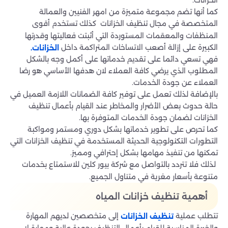
كما أنها تضم مجموعة متميزة من امهر الفنيين والعمالة
المتخصصة في مجال تنظيف الخزانات
كذلك تستخدم أقوى
المنظفات والمعقمات المستوردة التي أثبتت فعاليتها وقدرتها
الكبيرة على إزالة أصعب الاتساخات المتراكمة داخل
الخزانات.
فهي تسعي دائما على تقديم خدماتها على أكمل وجه بالشكل
المطلوب الذي يرضي كافة العملاء لان هدفها الأساسي هو رضا
العملاء عن جودة الخدمات.
بالإضافة لذلك تعمل على توفير كافة الضمانات اللازمة العميل في
حالة حدوث بعض الأضرار والمخاطر عند القيام بأعمال تنظيف
الخزانات لضمان جودة الخدمات المتوفرة بها.
كما تحرص على تطوير خدماتها بشكل دوري ومستمر ومواكبة
التطورات التكنولوجية الحديثة المستخدمة في تنظيف الخزانات التي
تمكنها من تنفيذ مهامها بشكل إحترافي ومميز.
لذلك فلا تتردد بالتواصل مع شركة بيور كلين للاستمتاع بخدمات
متنوعة بأسعار مغرية في متناول الجميع.
أهمية تنظيف خزانات المياه
تتطلب عملية
إلى متخصصين لديهم المهارة
تنظيف الخزانات
والخبرة المناسبة للقيام بأعمال التنظيف بجودة عالية ومهارة لا