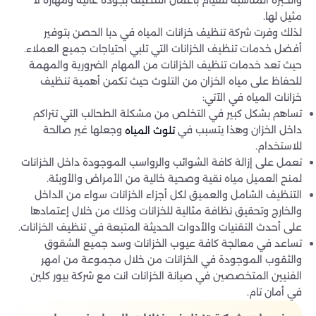
مثيل لها.
لذلك وفرت شركة تنظيف خزانات المياه في دبا الحصن بتوفير
أفضل خدمات تنظيف الخزانات التي تلبي احتياجات جميع العملاء.
حيث تعد خدمات تنظيف الخزانات من المهام الضرورية والمهمة
للحفاظ على مياه الخزان من التلوث حيث تكمن أهمية تنظيف
خزانات المياه في الآتي:
تساهم بشكل كبير في التخلص من مشكلة الطحالب التي تتراكم
داخل الخزان وهذا يتسبب في
وجعلها غير صالحة
تلوث المياه
للاستخدام.
تعمل على إزالة كافة الشوائب والرواسب الموجودة داخل الخزانات
لمنح العميل مياه نقية وصحية خالية من الأمراض والأوبئة.
التنظيف الشامل والعميق لكل أجزاء الخزانات سواء من الداخل
والخارج وتحقيق نظافة مثالية للخزانات وذلك من خلال إعتمادها
على أحدث التقنيات والأدوات الحديثة المتبعة في تنظيف الخزانات.
تساعد في معالجة كافة عيوب الخزانات وسد جميع الشقوق
والثقوب الموجودة في الخزانات من خلال مجموعة من امهر
الفنيين المتخصصين في صيانة الخزانات انت مع شركة بيور كلين
في أمان تام.