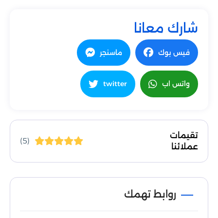
شارك معانا
فيس بوك
ماسنجر
واتس اب
twitter
تقيمات
(5)
عملائنا
روابط تهمك