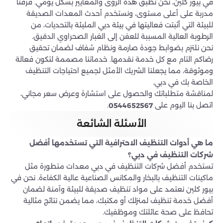
في بيور كلين، نحن نطبق هذه الرؤى والمعايير بشكل يومي. فرقنا
مدربة على أعلى مستوى، ونستخدم أحدث المعدات الصديقة
للبيئة التي أثبتت فعاليتها في بيئة دبي المليئة بالتحديات، من
الرطوبة العالية المسببة للعفن إلى الغبار الصحراوي الدقيق.
نحن نلتزم بضوابط جودة صارمة ونظام شفاف لضمان تحقيق
رضاكم التام مع كل خدمة نقدمها. خدماتنا مصممة لتكون فعالة
وموثوقة، مما يجعلنا الشريك الأمثل لجميع احتياجات التنظيف
الخاصة بك في دبي.
لمناقشة متطلباتك والحصول على استشارة وعرض سعر مجاني،
اتصل بنا اليوم على
.
0544652567
الأسئلة الشائعة
ما هي أدوات التنظيف الاحترافية التي تستخدمها أفضل
شركات التنظيف في دبي؟
تستخدم أفضل شركات التنظيف في دبي معدات متطورة مثل
ماكينات التنظيف بالبخار والمكانس الصناعية عالية الكفاءة. نحن في
بيور كلين نعتمد على مواد تنظيف صديقة للبيئة وآمنة لضمان
أفضل خدمة تنظيف لمنزلك أو مكتبك، مما يضمن نتائج مثالية
تحافظ على صحة عائلتك وموظفيك.