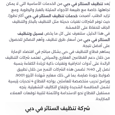
يُعد
من الخدمات الأساسية التي لا يمكن
تنظيف الستائر في دبي
تجاهلها، خاصة مع طبيعة الأجواء المليئة بالغبار والرطوبة. ومع
تزايد الطلب، أصبحت
أكثر تطورًا،
خدمات تنظيف الستائر في دبي
حيث توفر الشركات تقنيات حديثة مثل التنظيف بالبخار والتنظيف
الجاف للحفاظ على الأقمشة.
في هذا الدليل، ستتعرف على كل ما يخص
غسيل وتنظيف
من أسعار، طرق تنظيف، وأهم النصائح للحصول
الستائر في دبي
على أفضل نتيجة.
يساهم قطاع التنظيف في دبي بشكل مباشر في اقتصاد الإمارة
من خلال دعم القطاعين العقاري والسياحي. تعتمد شركات التنظيف
الرائدة على أدوات احترافية وتقنيات ذكية لزيادة الكفاءة بنسبة
تصل إلى 40%. تضمن هذه الشركات التميز من خلال تطبيق
ضوابط جودة صارمة، بما في ذلك معايير شهادة الأيزو 9001،
وبرامج تدريب متخصصة للعاملين. يواجه القطاع 4 تحديات رئيسية
تشمل المنافسة الشديدة وارتفاع التكاليف التشغيلية. يتجه
مستقبل القطاع نحو الاستدامة والأتمتة لتلبية توقعات العملاء
المتزايدة.
شركة تنظيف الستائر في دبي