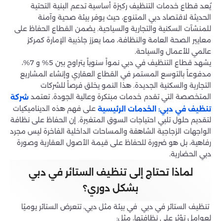
يُعد قطاع خدمات التنظيف ركيزة أساسية تدعم البنية التحتية
الحديثة لاقتصاد دبي المتنوع، حيث يوفر بيئة صحية وآمنة
للمنشآت السكنية والتجارية والسياحية. يضمن القطاع الحفاظ على
معايير الصحة العامة والنظافة، مما يعزز جاذبية الإمارة كمركز
عالمي للأعمال والسياحة.
يشهد قطاع التنظيف في دبي نمواً سنوياً يتراوح بين 5% و 7%،
مدفوعاً بالتوسع المستمر في القطاع العقاري وإنشاء المشاريع
التجارية والسكنية الجديدة. هذا النمو يخلق فرصاً للشركات
المتخصصة التي تقدم خدمات مبتكرة وعالية الجودة. تعتمد
شركة
على فهم هذه الديناميكيات
تنظيف في دبي: الخدمات الرئيسية
لتقديم حلول تلبي احتياجات السوق المتغيرة. إن الحفاظ على نظافة
الواجهات الزجاجية الشاهقة والمساحات الداخلية الفاخرة ليس مجرد
رفاهية، بل هو ضرورة للحفاظ على قيمة الأصول العقارية وصورة
دبي الحضارية.
لماذا تحتاج إلى تنظيف الستائر في دبي
بشكل دوري؟
تنظيف الستائر في دبي في بيئة مثل دبي، تتعرض الستائر يوميًا
لعوامل تؤثر على نظافتها، مثل: