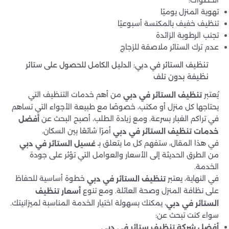
الخطوات:
تهوية المنزل يوميًا
تنظيف خفيف بالمكنسة أسبوعيًا
تجنب الرطوبة الزائدة
عدم ترك الستائر ملاصقة للزجاج
تنظيف الستائر في دبي: الدليل الكامل للحصول على ستائر
نظيفة بدون تلف
يُعتبر
من أهم خدمات التنظيف التي
تنظيف الستائر في دبي
يحتاجها كل منزل أو مكتب، خصوصًا مع طبيعة الأجواء التي تساهم
في تراكم الغبار بسرعة. ومع زيادة الطلب، أصبح البحث عن
أفضل
أمرًا شائعًا بين السكان.
خدمات تنظيف الستائر في دبي
في هذا المقال، ستفهم كل ما يتعلق بـ
غسيل الستائر في دبي
من الطرق الحديثة إلى الأسعار والعوامل التي تؤثر على جودة
الخدمة.
في النهاية، يعتبر
خطوة أساسية للحفاظ
تنظيف الستائر في دبي
على نظافة المنزل وصحة العائلة. ومع تنوع
أسعار تنظيف
، يمكنك بسهولة اختيار الخدمة المناسبة لميزانيتك.
الستائر في دبي
سواء كنت تبحث عن:
أفضل شركة تنظيف ستائر في دبي