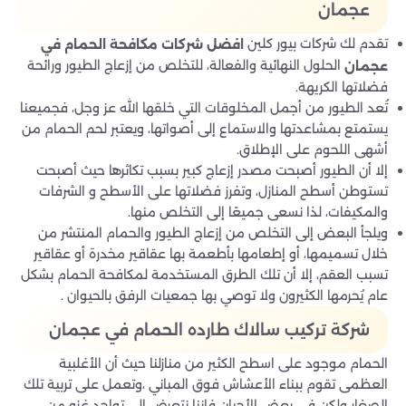
عجمان
تقدم لك شركات بيور كلين
افضل شركات مكافحة الحمام في
الحلول النهائية والفعالة، للتخلص من إزعاج الطيور ورائحة
عجمان
فضلاتها الكريهة.
تُعد الطيور من أجمل المخلوقات التي خلقها الله عز وجل، فجميعنا
يستمتع بمشاعدتها والاستماع إلى أصواتها، ويعتبر لحم الحمام من
أشهى اللحوم على الإطلاق.
إلا أن الطيور أصبحت مصدر إزعاج كبير بسبب تكاثرها حيث أصبحت
تستوطن أسطح المنازل، وتفرز فضلاتها على الأسطح و الشرفات
والمكيفات، لذا نسعى جميعًا إلى التخلص منها.
ويلجأ البعض إلى التخلص من إزعاج الطيور والحمام المنتشر من
خلال تسميمها، أو إطعامها بأطعمة بها عقاقير مخدرة أو عقاقير
تسبب العقم، إلا أن تلك الطرق المستخدمة لمكافحة الحمام بشكل
عام يُحرمها الكثيرون ولا توصي بها جمعيات الرفق بالحيوان .
شركة تركيب سالاك طارده الحمام في عجمان
الحمام موجود على اسطح الكثير من منازلنا حيث أن الأغلبية
العظمى تقوم ببناء الأعشاش فوق المباني ،وتعمل على تربية تلك
الصغار ولكن في بعض الأحيان فإننا نتعرض إلى تواجد غزو من