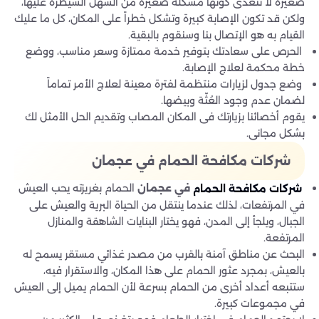
صغيرة لا تتعدى كونها مشكلة صغيرة من السهل السيطرة عليها،
ولكن قد تكون الإصابة كبيرة وتشكل خطراً على المكان، كل ما عليك
القيام به هو الإتصال بنا وسنقوم بالبقية.
الحرص على سعادتك بتوفير خدمة ممتازة وسعر مناسب، ووضع
خطة محكمة لعلاج الإصابة.
وضع جدول لزيارات منتظمة لفترة معينة لعلاج الأمر تماماً
لضمان عدم وجود العُثّة وبيضها.
يقوم أخصائنا بزيارتك فى المكان المصاب وتقديم الحل الأمثل لك
بشكل مجانى.
شركات مكافحة الحمام في عجمان
الحمام بغريزته يحب العيش
في عجمان
شركات مكافحة الحمام
في المرتفعات، لذلك عندما ينتقل من الحياة البرية والعيش على
الجبال، ويلجأ إلى المدن، فهو يختار البنايات الشاهقة والمنازل
المرتفعة.
البحث عن مناطق آمنة بالقرب من مصدر غذائي مستقر يسمح له
بالعيش، بمجرد عثور الحمام على هذا المكان، والاستقرار فيه،
ستتبعه أعداد أخرى من الحمام بسرعة لأن الحمام يميل إلى العيش
في مجموعات كبيرة.