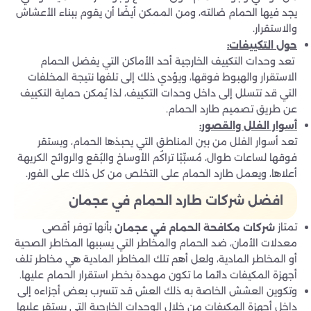
يجد فيها الحمام ضالته، ومن الممكن أيضًا أن يقوم ببناء الأعشاش
والاستقرار.
حول التكييفات
:
تعد وحدات التكييف الخارجية أحد الأماكن التي يفضل الحمام
الاستقرار والهبوط فوقها، ويؤدي ذلك إلى تلفها نتيجة المخلفات
التي قد تتسلل إلى داخل وحدات التكييف، لذا يُمكن حماية التكييف
عن طريق تصميم طارد الحمام.
أسوار الفلل والقصور
:
تعد أسوار الفلل من بين المناطق التي يحبذها الحمام، ويستقر
فوقها لساعات طوال، مُسبِّبًا تراكُم الأوساخ والبُقع والروائح الكريهة
أعلاها، ويعمل طارد الحمام على التخلص من كل ذلك على الفور.
افضل شركات طارد الحمام في عجمان
تمتاز
بأنها توفر أقصى
شركات مكافحة الحمام في عجمان
معدلات الأمان، ضد الحمام والمخاطر التي يسببها المخاطر الصحية
أو المخاطر المادية، ولعل أهم تلك المخاطر المادية هي مخاطر تلف
أجهزة المكيفات دائما ما تكون مهددة بخطر استقرار الحمام عليها.
وتكوين العشش الخاصة به ذلك العش قد تتسرب بعض أجزاءه إلى
داخل أجهزة المكيفات من خلال الوحدات الخارجية التي يستقر عليها