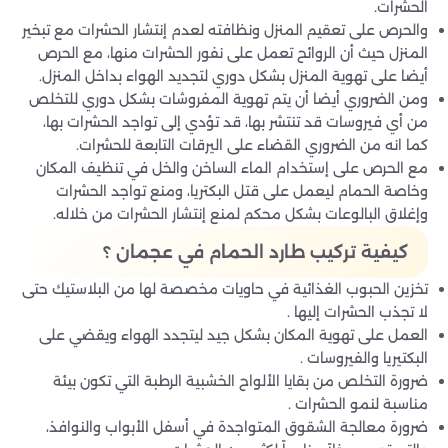
الحشرات.
والحرص على تعقيم المنزل ونظافته لعدم إنتشار الحشرات مع تبخير
المنزل حيث أن الروائح تعمل على نفور الحشرات منها، مع الحرص
أيضا على تهوية المنزل بشكل دوري لتجديد الهواء بداخل المنزل.
ومن الضروري أيضا أن يتم تهوية المفروشات بشكل دوري للتخلص
من أي فيروسات قد تنتشر بها، قد تؤدي إلى تواجد الحشرات بها،
كما انه من الضروري القضاء على اليرقات التابعة للحشرات.
مع الحرص على إستخدام الماء الساخن والخل في تنظيف المكان
وخاصة الحمام ليعمل على قتل البكتريا، ومنع تواجد الحشرات
وإغلاق البالوعات بشكل محكم لمنع إنتشار الحشرات من خلاله.
كيفية تركيب طارد الحمام في عجمان ؟
تخزين الحبوب الغذائية في حاويات مخصصة لها من البلاستيك حتى
لا تجذب الحشرات إليها .
العمل على تهوية المكان بشكل جيد ليتجدد الهواء ويقضي على
البكتيريا والفيروسات .
ضرورة التخلص من بقايا الألواح الخشبية الرطبة التي تكون بيئة
مناسبة لنمو الحشرات .
ضرورة معالجة الشقوق المتواجدة في أسفل الأبواب والنوافذ،