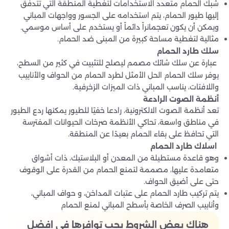
شبك الحمام متعدد الاستخدامات لتغطية المنطقة التي تتدفق
إليها طيور الحمام، يتم استخدامه على الجسور وواجهات المباني
ويمكن أن يكون تعجمانراً دائماً أو يستخدم على أساس موسمي.
مثالية لتغطية مساحة كبيرة من المبنى ضد الحمام.
سلك طارد الحمام
عبارة عن سلك شائك مصمم ليصلح للتثبيت في كثير من السطح،
يوفر سلك الحمام الحل الأمثل لطرد الحمام من الحواف والأنابيب
واللافتات، يناسب المباني ذات الميزات الزخرفية.
أنظمة الصوت الرادعة
تعد أنظمة الصوت الالكترونية، رادعا خفيًا للطيور يمكنها ردع الطيور
في مناطق واسعة، تحاكي الأنظمة صرخات الحيوانات المفترسة
التي تحافظ على بقاء الحمام بعيدًا عن المنطقة.
اسلاك طارد الحمام
وهو قاعدة مستطيلة من المعدن أو البلاستيك، ذات أشواق
متعامدة عليها، مصممة لتمنع الحمام من القدرة على الوقوف
حتى على أضيق الحواف.
يتم تركيب طارد الحمام على عتبات المداخن، و حواف المباني،
وأنابيب الصرف الخاصة بأسطح المباني لمنع الحمام
هناك بعض الشروط يجب توافرها في
افضل