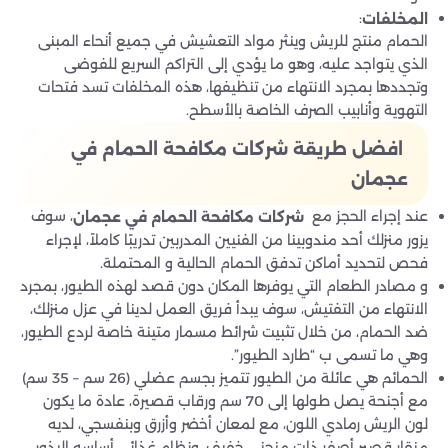
:
المخلفات
الحمام منتج للريش وينثر مواد التعشيش في جميع أنحاء المبنى
الذي يتواجد عليه، وهو ما يؤدي إلى التراكم السريع للفوضى
وتجددها بمجرد الانتهاء من تنظيفها، هذه المخلفات تسد فتحات
التهوية وأنابيب الصرف الخاصة بالأسطح.
افضل طريقة شركات مكافحة الحمام في
عجمان
عند إجراء الحجز مع
، سوف
شركات مكافحة الحمام في عجمان
يزور منزلك أحد مندوبينا من الفنيين المدربين تدريبًا كاملاً، لإجراء
فحص لتحديد أماكن تدفق الحمام الحالية و المحتملة.
و مصادر الطعام التي يوفرها المكان دون قصد لهذه الطيور، بمجرد
الانتهاء من التفتيش، سوف يبدأ فريق العمل لدينا في عزل منزلك،
ضد الحمام، من خلال تثبيت شرائط مسمار متينة خاصة لردع الطيور،
وهي ما تسمى ب “طارد الطيور”.
الحمائم هي عائلة من الطيور تتميز بجسم عضلي (26 سم – 35 سم)
مع أجنحة يصل طولها إلى 70 سم ورقاب قصيرة، عادة ما يكون
لون الريش رمادي اللون، مع لمعان أخضر وأزرق وبنفسجي، لديه
منقار قصير أصفر ذات منحنى خفيف، ونظام غذائي أساسه البذور،