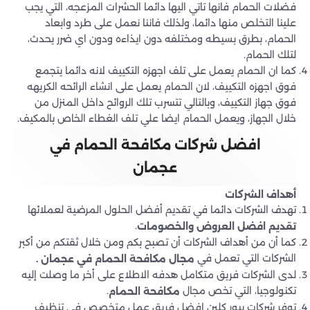
فضلات الحمام فانها تاتي اليها دائما الحشرات المزعجه، التي يجب
علينا التخلص منها دائما، ولذلك فاننا نعمل على طرد وابعاد
الحمام، بطرق بسيطه ومختلفه دون ايذاءه ودون اي ضرر يحدث،
لتلك الحمام.
كما ان الحمام يعمل على تلف اجهزه التكييف لانه دائما يتجمع
فوق اجهزه التكييف، لان الحمام يعمل على انشاء الرائحه الكريهه
فوق جهاز التكييف، وبالتالي تتسرب تلك الروائح داخل المنزل من
خلال الجهاز، ويعمل الحمام ايضا علي تلف الغطاء الخاص بالمكيف.
افضل شركات مكافحة الحمام في
عجمان
أهداف الشركات
تهدف الشركات دائما في تقديم أفضل الحلول المرضية لعملائها
.
تقديم افضل العروض والخصومات
كما أن من أهداف الشركات أن تصبح بكم ومن خلال ثقتكم من أكبر
الشركات التي تعمل في
مجال مكافحة الحمام في عجمان .
لدى الشركات فريق متكامل هدفه الاطلاع على أخر ما وصلت إليه
تكنولوجيا، التي تخص مجال
.
مكافحة الحمام
توفر شركات بيور كلين افضل فريق عمل متخصص في تنظيف