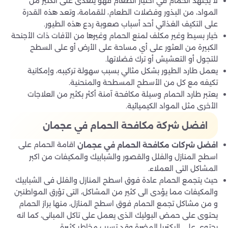
لا يجتهد الحمام في اختيار الطعام فهو يتغذى على الكثير من
المواد، من البذور وفضلات الطعام، للقمامة، وتعد هذه القدرة
على التكيف الغذائي أحد أسباب صعوبة ردع هذه الطيور.
خيار بسيط وغير مكلف لمنع الحمام وغيرها من الآفات ذات الأجنحة
الكبيرة من العثور على أي مساحة على الأرض أو على السطح
للتجول أو التعشيش أو ترك فضلاتها.
يعمل طارد الطيور بشكل مثالي بسبب سهولة تركيبه، وإمكانية
تكيفه مع كل من الأسطح المسطحة والمنحنية.
يعتبر طارد الحمام وسيلة مكافحة آمنة أكثر بكثير من العلاجات
الأخرى مثل المواد الكيميائية.
افضل شركة مكافحة الحمام في عجمان
اقامة الحمام على
افضل شركات مكافحة الحمام في عجمان
اسطح المنازل والفلل والقصور والشبابيك والمكيفات من اكبر
المشاكل التى العملاء.
حيث يتجمع الحمام عادة فوق اسطح المنازل والفلل فى الشبابيك
والمكيفات مما يؤدى الى كثير من المشاكل، التى تؤرق المواطنين
و من مشاكل تجمع الحمام فوق اسطح المنازل، منها براز الحمام
يحتوى على حمض البوليك الذى يعمل على تاكل المبانى، كما انه
يحتوى على البكتريا المضرة وقد تسبب مخاطر كثيرة.