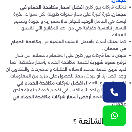
.
عجمان
تمتلك شركات بيور كلين
افضل
اسعار مكافحة الحمام في
، خبرة كبيرة على مدار سنوات طويلة، لكن سنوات الخبرة
عجمان
ليست هي العامل الوحيد للنجاح، فالاستمرارية والجودة وتقديم
الاسعار تنافسية حقيقية هي من اهم المفاتيح التي نقدمها
للعملاء.
كما نمتلك أحدث وافضل الاسليب العلمية في
مكافحة الحمام
.
في عجمان
نحرص دائما شركات بيور كلين علي الاهتمام بالعملاء، من خلال
توفير
لخدمة مكافحة الحمام بأسعار مخفضة، كما
عقود شهرية
لدينا فريق خدمة عملاء لاستلام الطلبات والمقترحات والشكاوى ان
وجد، اتصل بنا أو دردش معنا للحصول على مزيد من المعلومات.
نقدم لك عزيزي العميل
افضل شركات مكافحة الحمام في
حيث لن تجد لنا منافس في تقديم خدمة متميزة فنحن
عجمان
الافضل في تقديم
أرخص أسعار شركات
مكافحة الحمام في
.
عجمان
ااسئلة الشائعة ؟