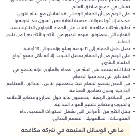
تعيش في جميع مناطق العالم.
على الرغم من أن الحمام الوحشي قد تعايش مع البشر لقرون
عديدة، إلا أنها حيوانات عصبية للغاية ومن السهل جدًا تخويفها.
تُطلق شركات مكافحة الآفات على الحمام القوارض الطائرة، بسبب
القذارة التي يحملونها، فهذه الطيور هي الأكبر والأكثر ضررا من طيور
الآفات.
يصل طول الحمام إلى 11 بوصة ويبلغ وزنه حوالي 13 أوقية.
على الرغم من أن الحمام يفضل الحبوب، إلا أنه يأكل جميع أنواع
الطعام البشري.
نظرًا لأنه يعتمد على البشر في الغذاء والمأوى، فإنه يجتمع في
المناطق التي يجد فيها الطعام.
في المدن يتجمع الحمام حيث يطعمهم الناس ، الحدائق ، المطاعم
الخارجية، وحول صناديق القمامة.
في المناطق الريفية ، يتجمعون غالبًا حول المزارع ومصانع الأعلاف
والحبوب ومصانع تصنيع المواد الغذائية.
ينقل الكثير من الأمراض التي تشمل المكورات العقدية ، داء
المقوسات ، السالمونيلا ، التسمم الغذائي.
ما هي الوسائل المتبعة في شركة مكافحة