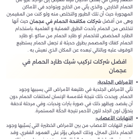
الحمام الخارجي ،والذي يأتي من الخارج ويتواجد في الأماكن
المهجورة حيث أن تلك الطيور والتخلص منه ولو كنت من المقيمين
وهى من أفضل
حيث أنها
شركات مكافحة الحمام في عجمان
تتخلص من الحمام بأحدث الطرق العملية و العلمية ،باستخدام
الطارد المخصص للالحمام او طارد الحمام من ساكو ،او طارد
الحمام كفاك والمصمم بطرق حديثة لا تجعل الحمام يستطيع
الوقوف عليه وبالتالي تبعده عن المكان الذي نعيش به .
افضل شركات تركيب شبك طارد الحمام في
عجمان
الأمراض الجلدية
:
تأتي الأمراض الجلدية في طليعة الأمراض التي يسببها وجود
الحمام، ويحدث ذلك نتيجة مُلامسة الإنسان لمخلفات الحمام دون
أن يقصد، ويظهر ذلك في صورة بثرات وندبات، وفي مرحلة لاحقة
يتحوَّل لون الجلد للون الأحمر نتيجة الحكَّة المستمرة.
التهابات الأعصاب
:
تعتبر التهابات الأعصاب من بين الأمراض الخطيرة التي يُسبِّبها وجود
الحمام داخل المنزل، وذلك المرض يؤثر على العمود الفقري، وقد