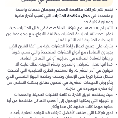
تقدم لكم
خدمات واسعة
شركات مكافحة الحمام بعجمان
ومتعددة في
, التي تسبب أضرار مادية
مجال مكافحة الحشرات
ومعنوية كثيرة جدا.
الأمر لم يعد صعبا مع شركتنا المتخصصة في قتل الحشرات، حيث
توفر أحدث تقنيات إبادة الحشرات مختلفة الأنواع، مع مجموعة من
المبيدات الحشرية ذات التأثير الفعال.
يشرف على جميع أعمال إبادة الحشرات نخبة من أكفأ الفنين الذين
يجيدون التعامل مع أنواع الحشرات المتعددة والتي تسبب خوفاً
وإزعاجا للسادة العملاء في منازلهم أو في الأماكن العامة.
كما أنها تنقل الأمراض والعدوى وتنشر الأوبئة، لذلك عليك ألا
تتهاون في أمر الحشرات، ولا تستخدم الطرق التقليدية التي أصبحت
تشكل خطراً كبيراً على الإنسان وصحته وخاصة الجهاز التنفسي الذي
يتأثر برش المبيدات الحشرية، في غضون دقائق يمكنك التخلص من
أية حشرة موجودة في منزلك.
حيث يستخدم فريق الشركات كافة التقنيات الحديثة، والمعدات
والأجهزة التي يمكنها الوصول إلى أصعب الأماكن متخلصة من أية
حشرة مهما كانت خطيرة، كل هذا وأكثر.
لدى شركتنا التي صنفت كأفضل شركات قد تتواجد الحشرة بأعداد