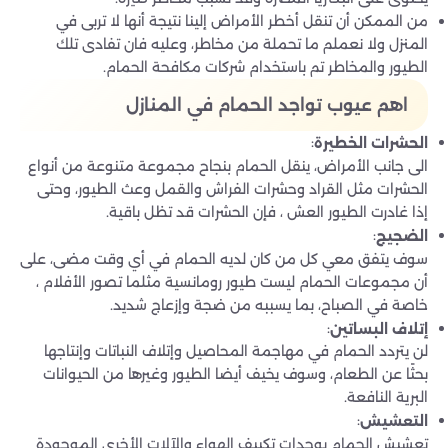
من الممكن أن تنقل أخطر الأمراض إلينا نتيجة أنها لا تربى في
المنزل ولا نعملم ما تحملة من مخاطر، وعليه فان تفادى تلك
الطيور والمخاطر تم باستخدام شركات مكافحة الحمام.
اهم عيوب تواجد الحمام في المنازل
:
الحشرات الخطيرة
الى جانب الأمراض، ينقل الحمام بنجاح مجموعة متنوعة من أنواع
الحشرات مثل القراد وحشرات الفراش والقمل وعث الطيور، وحتى
إذا غادرت الطيور العش ، فإن الحشرات قد تظل باقية.
:
الضجيج
سوف يتفق معي كل من كان لديه الحمام في أي وقت مضى، على
أن مجموعات الحمام ليست طيور رومانسية مثلما تصور الأفلام ،
خاصة في الصباح، بما يسببه من ضجة وإزعاج شديد.
:
إتلاف البساتين
لن يتردد الحمام في مهاجمة المحاصيل وإتلاف النباتات وإنتاجها
بحثًا عن الطعام، وسوف يخيف أيضا الطيور وغيرها من الحيوانات
البرية النافعة.
:
التعشيش
تعشيش الحمام بوحدات تكييف الهواء والآلات الأخرى الموجودة