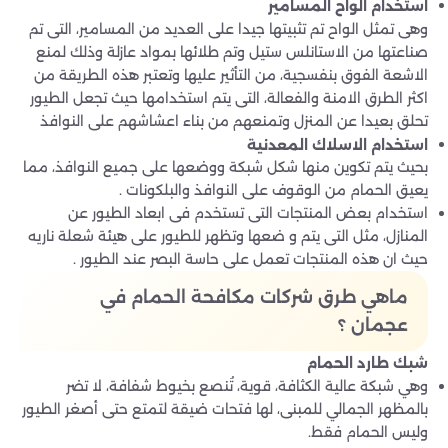
استخدام الواح المسامير
وهى تمثل الواح تم تثبيتها جيدا على العديد من المسامير، التى تم
صناعتها من الاستانلس ستيل وتم طلائها بمواد عازلة وذلك لمنع
الاشعة الفوق بنفسجية، من التأثير عليها وتعتبر هذه الطريقة من
اكثر الطرق الامنة والفعالة، التى يتم استخدامها حيث تجعل الطيور
تحلق بعيدا عن المنزل وتمنعهم من بناء اعشاشهم على النوافذ
استخدام الاسلاك المعدنية
بحيث يتم تكوين منها شكل شبكة ووضعها على جميع النوافذ، مما
يعيق الحمام من الوقوف على النوافذ والبلكونات .
استخدام بعض المنتجات التى تستخدم فى ابعاد الطيور عن
المنازل، مثل التى يتم و ضعها وتظهر للطيور على هيئة شعلة ناريه
حيث ان هذه المنتجات تعمل على حاسة البصر عند الطيور .
ماهي طرق شركات مكافحة الحمام في
عجمان ؟
شبك طارد الحمام
وهي شبكة عالية الكثافة، قوية، تُنصع بخيوط شفافة، لا تضر
بالمظهر الجمالي للمبنى، لها فتحات ضيقة لتمتع حتى أصغر الطيور
وليس الحمام فقط.