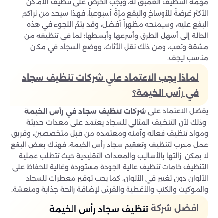
مهمّة التنظيف العميق له، ويجب الحرص على تنظيف الأماكن
الأكثر عُرضةً للأوساخ والبقع مرّةً أسبوعياً، فهذا سيحد من تراكم
البقع عليه، وسيمنحه مظهراً أفضل، وقد يتمّ اللجوء في هذه
الحالة إلى أسهل الطرق وأسرعها وأبسطها؛ لما في تنظيفه من
مشقةٍ وتعبٍ، ومن ذلك نقل الأثاث، ووضع السجاد في مكان
مناسب ليجف.
لماذا يجب الاعتماد علي شركات تنظيف
سجاد
في
رأس الخيمة؟
يفضل الاعتماد على
شركات
تنظيف سجاد
في رأس الخيمة
وذلك لأن التنظيف المثالي للسجاد يعتمد على معدات حديثة
ومواد تنظيف فعاله وآمنه ومعتمده من قبل متخصصين، وفريق
عمل مدرب لتنظيف وتعقيم سجاد رأس الخيمة، فهناك بعض البقع
لا يمكن ازالتها بالأساليب والمعدات التقليدية حيث تتطلب عملية
التنظيف خامات تنظيف عالية الجودة مستوردة وغالية للحفاظ على
الألوان دون تغيير في الألوان، كما يجب توفير معطرات للسجاد
والموكيت والكنب والأغطية والفرش لإضافة رائحة جذابة ومنعشة.
افضل شركة
تنظيف سجاد رأس الخيمة