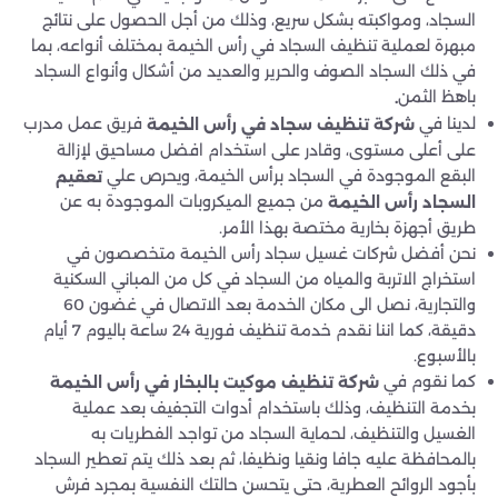
السجاد، ومواكبته بشكل سريع، وذلك من أجل الحصول على نتائج
مبهرة لعملية تنظيف السجاد في رأس الخيمة بمختلف أنواعه، بما
في ذلك السجاد الصوف والحرير والعديد من أشكال وأنواع السجاد
باهظ الثمن
.
لدينا في
فريق عمل مدرب
شركة تنظيف سجاد في رأس الخيمة
على أعلى مستوى، وقادر على استخدام افضل مساحيق لإزالة
البقع الموجودة في السجاد برأس الخيمة، ويحرص علي
تعقيم
من جميع الميكروبات الموجودة به عن
السجاد رأس الخيمة
طريق أجهزة بخارية مختصة بهذا الأمر.
نحن أفضل شركات غسيل سجاد رأس الخيمة متخصصون في
استخراج الاتربة والمياه من السجاد في كل من المباني السكنية
والتجارية، نصل الى مكان الخدمة بعد الاتصال في غضون 60
دقيقة، كما اننا نقدم خدمة تنظيف فورية 24 ساعة باليوم 7 أيام
بالأسبوع.
كما نقوم في
شركة تنظيف موكيت بالبخار في رأس الخيمة
بخدمة التنظيف، وذلك باستخدام أدوات التجفيف بعد عملية
الغسيل والتنظيف، لحماية السجاد من تواجد الفطريات به
بالمحافظة عليه جافا ونقيا ونظيفا، ثم بعد ذلك يتم تعطير السجاد
بأجود الروائح العطرية، حتى يتحسن حالتك النفسية بمجرد فرش