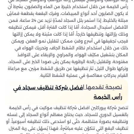
رأس الخيمة من خلال استخدام خليطٍ من الماء والصابون، بشرط أن
لا يكون الصابون أحد أنواع المبيضات، وفرك البقعة بقطعة قماشٍ
مبللة بالخليط، إذا استمر بلل السجاد لمدّةٍ تزيد عن 24 ساعة، فمن
الأفضل استبدال السجادة، أمّا إذا كانت الفترة أقل، فيمكن تنظيفه
وذلك بإزالتها، وتنظيفها خارجاً، أمّا إذا كانت مثبتة ولا يمكن إزالتها
فيجب تجفيفها في أسرع وقتٍ ممكن؛ لتقليل نمو العفن، ويمكن
ذلك من خلال استخدام نظام الشفط الجاف، وتحريك الهواء في
المكان بتشغيل مكيّف الهواء، والمراوح، والإبقاء على النوافذ
مفتوحة، ولتقليل رائحة الرطوبة يمكن رش صودا الخبز على السجاد،
وتركها طوال الليل، ثمّ تنظيفها عن طريق الشفط مرتين، مع مراعاة
القيام بحركاتٍ معاكسةٍ في عملية الشفط الثانية.
نصيحة تقدمها ا
فضل شركة تنظيف سجاد في
رأس الخيمة
تنصح شركة بيوركلين افضل شركة تنظيف موكيت في رأس الخيمة
بالغسيل الدوري للسجاد، حيث يحتاج معظم أنواع السجاد إلى غسله
وتنظيفه بصورة منتظمة، حتّى لو استدعى ذلك تنظيفه أسبوعياً، أو
تنظيف البقع التي تتكوّن عليه مباشرةً، فهذا يُسهّل على ربة المنزل