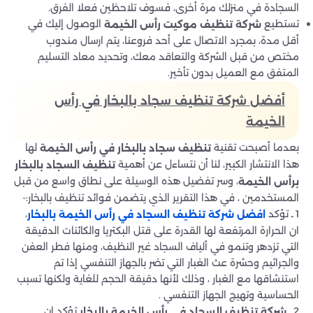
السجادة في منزلك مرة أخرى، فسوف تلاحظين فعلا الفرق.
تستطيع
الوصول إليك في
شركة تنظيف موكيت رأس الخيمة
أقل مدة، بمجرد الاتصال على أحد فروعنا، يتم ارسال مندوب
مختص من قبل الشركة والتعاقد معك، وتحديد معاد التسليم
المتفق مع العميل بدون تأخير.
أفضل شركة تنظيف سجاد بالبخار في رأس
الخيمة
بعدما أصبحت تقنية
لها
تنظيف سجاد بالبخار في رأس الخيمة
هذا الانتشار الكبير، لنا أن نتساءل عن أهمية
تنظيف السجاد بالبخار
، وسر تفضيل هذه الوسيلة على نطاق واسع من قبل
برأس الخيمة
المستخدمين ، في هذا التقرير الذي يتضمن فوائد تنظيف بالبخار:-
1 ـ تؤكد
،
افضل شركة تنظيف السجاد في رأس الخيمة بالبخار
ان الحرارة المرتفعة لها القدرة على قتل البكتريا والكائنات الدقيقة
التي تزدهر وتنمو في ألياف السجاد غير النظيف، ومنها فطر العفن
والجراثيم وحشرة عث الغبار التي تضر بالجهاز التنفسي إذا تم
استنشاقها مع الغبار ، وذلك لأنها دقيقة الحجم للغاية ولكنها تسبب
الحساسية وتهيج الجهاز التنفسي .
2 ـ
تؤكد ان
شركة تنظيف السجاد في رأس الخيمة بالبخار