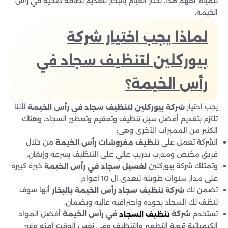
للمياه. لفهم هذا، نختار القيام بالبخار لتقديم نظافة صحية في رأس
الخيمة.
لماذا يجب اختيار شركة
بيوركلين لتنظيف سجاد في
رأس الخيمة؟
يجب احتيار
لأننا
شركة بيوركلين لتنظيف سجاد في رأس الخيمة
تلتزم بتقديم أفضل سبل تنظيف وتعقيم وتعطير السجاد، وهناك
الكثير من المميزات الأخرى وهي:
الشركة تعمل على
من خلال
تنظيف مفروشات رأس الخيمة
فريق مختص ومدرب تدريب عالي على التنظيف بسرعه وإتقان.
وتمتلك شركة بيوركلين
خبرة كبيرة
لغسيل سجاد في رأس الخيمة
على مدار سنوات طويلة تتعدي ال 10 اعوام.
تضمن لك
أنها سوف
شركة تنظيف سجاد رأس الخيمة بالبخار
تنظف لك السجاد بجوده واحترافيه عاليه وبضمان.
تستخدم
أفضل المواد
شركة
في رأس الخيمة
تنظيف السجاد
الكيميائية قوية التطهير والتنظيف وفي نفس الوقت آمنه وغير