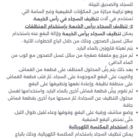
للسجاد والصديق للبيئة:
وهو تركيبة مركزة من المكوّنات الطبيعية وغير السامة التي
تستخدم في آلات
.
تنظيف السجاد في رأس الخيمة
2- تنظيف السجاد برأس الخيمة بإستخدام المنظفات
يمكن
وإزالة البقع عنه باستخدام
تنظيف السجاد برأس الخيمة
سائل غسيل الصحون، وذلك من خلال اتباع الخطوات الآتية :
يتم تعبئة قارورتين بالماء البارد.
ثم مزج ربع ملعقة صغيرة من سائل غسل الصحون مع كوب من
الماء الدافئ.
بعد ذلك يتم رشّ المحلول المنظف على قطعة من القماش،
والتربيت على البقع الموجودة على السجاد، ثمّ قلب قطعة القماش
على منطقة نظيفة، وإعادة نقعها وتطبيقها على البقع.
ثم نقوم برشّ قطعة قماش أخرى بالماء البارد، واستخدامها لغسل
محلول التنظيف عن السجادة، ثمّ مسحها مرة أخرى بقطعة قماش
جافة.
وضع مناشف ورقية على البقع، وفوقها وعاء ثقيل طوال الليل،
حتّى تمتص البقع المتبقية.
3- استخدام المكنسة الكهربائية
يمكن تنظيف السجاد باستخدام المكنسة الكهربائية، وذلك باتباع