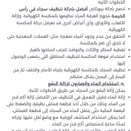
الخطوات الآتية:
تنصح شركة بيوركلين
أفضل شركة تنظيف سجاد في رأس
بتجهيز الغرفة المراد تنظيفها بالمكنسة الكهربائية، وإزالة
الخيمة
الألعاب، والأوراق، وأي أغراض أخرى قد تعرقل حركة المكنسة
الكهربائية.
التحقق من عدم وجود أشياء صغيرة، مثل: العملات المعدنية حتى
لا تلحق أي ضرر بالمكنسة.
تغطية الستائر، والأثاث، والنوافذ، لتجنب اتساخها بالغبار.
استخدام فوهة المكنسة لتنظيف المناطق التي يصعب الوصول
إليها.
تنظيف السجاد بالمكنسة الكهربائية باتجاه الأمام والخلف، ثمّ من
اليسار إلى اليمين بشكل منتظم.
4-
استخدام الماء والصابون لإزالة البقع
يمكن إزالة البقع عن السجاد عن طريق الخطوات الآتية:
إزالة الماء فقبل التعمق في التنظيف من الأفضل إزالة أكبر قدرٍ
من الماء، وذلك من خلال أخذ قطعة قماشٍ نظيفةٍ، والضغط على
البقعة المائية حتّى ينتقل الماء من السجاد إلى قطعة القماش،
كما يمكن استخدام المناشف الورقية مع وضع ثقلٍ عليها، وتركه
لمدّة ساعةٍ لامتصاص أكبر قدرٍ من الماء.
إزالة الرواسب والأوساخ فيمكن إزالة الرواسب والاوساخ السجاد في