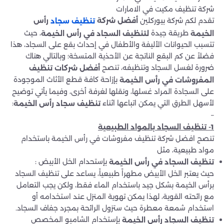
شركة تنظيف مكيت في الامارات
تقدم لكم شركة بيوركلين
أفضل شركة
رأس
تنظيف سجاد
طريقة جيدة
، حيث
الخيمة
لتنظيف السجاد في رأس الخيمة
تتسبب الحيوانات الأليفة والأطفال في إحداث بقع على السجاد، هذا
فضلاً عن كم البقع الناتجة عن الأحذية المتسخة؛ وبالتالي هناك
ضرورة لغسل السجاد وتنظيفه، تنصح
أفضل شركات تنظيف
بإزاحة كافة قطع الأثاث الموجودة
المفروشات في رأس الخيمة
على السجادة المراد غسلها، ونقلها لغرفة أخرى، وفيما يأتي توضيح
لأسهل الطرق التي يمكن اتباعها اثناء
:
تنظيف سجاد رأس الخيمة
–
1- تنظيف السجاد بالمواد الطبيعية
تنصح افضل شركة تنظيف مفروشات في رأس الخيمة باستخدام
مواد طبيعية، مثل
بإستحدام الخل الأبيض :
تنظيف السجاد في رأس الخيمة
حيث يعتبر الخل الأبيض مطهراً طبيعياً، يساعد على تنظيف السجاد
برأس الخيمة بشكل جيد باستخدام الماء فقط، ولكن يجب التعامل
مع رائحته القوية، لهذا يمكن تهوية المنزل عند استخدامه أو
استخدام شمعة معطرة حيث ستزول الرائحة بمجرد جفاف السجاد.
بإستخدام الشامبو المخصص
تنظيف السجاد رأس الخيمة