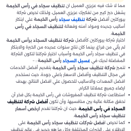
مما لا شك فيه عزيزي العميل ان
تنظيف سجاد في رأس الخيمة
يشغل حيز كبير من تفكيرك عزيزي العميل، ولذلك تحرص شركة
بيوركلين أفضل
علي ابتكار
شركة
رأس الخيمة
تنظيف سجاد
أساليب جديده ومواد آمنه وفعالة
لتنظيف السجاد في رأس
.
الخيمة
اختيار شركة بيوركلين كأفضل
شركة تنظيف السجاد برأس الخيمة
لم يأتي من فراغ، بينما كان نتاج سنوات عديده من الخبرة والابتكار
في تنظيف سجاد رأس الخيمة وأسباب اختيار شركتنا لتكون الشركة
المفضلة لديك في
: –
رأس الخيمة
غسيل السجاد
تتميز
بتقديم أفضل الخدمات
شركة تنظيف سجاد رأس الخيمة
في مجال التنظيف وأفضل الاسعار باعلي جودة، حيث نستخدم
افضل المعدات والاساليب للحصول علي افضل النتائج، بهدف
ارضاء جميع عملائنا الكرام.
استطاعت شركة تنظيف المفروشات في رأس الخيمة بكل فخر أن
تحقق مكانة عالية بين منافسيها، وأن تكون
أفضل شركة لتنظيف
، حيث ان شركتنا تقدم
ارخص أسعار
السجاد في رأس الخيمة
.
تنظيف سجاد رأس الخيمة
كما تحرص ا
على
فضل شركات تنظيف سجاد رأس الخيمة
الاطلاع على الخبرات المختلفة وكل ما هو جديد في عالم تنظيف