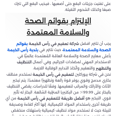
على تفتيت جزيئات البقع حتى أصعبها ، فيذيب البقع التي تترك
صبغا وكذلك الشحوم الثقيلة.
الإلتزام بقوائم الصحة
والسلامة المعتمدة
يجب أن تلتزم افضل
شركة تعقيم في رأس الخيمة
بقوائم
حيث نلتزم في
،
بلدية رأس الخيمة
الصحة والسلامة المعتمدة
بأعلى معايير الصحة والسلامة العامّة المُعتمدة عالميًّا في
الاستخدام المهني لمضادات الجراثيم، وفي أعمال
التنظيف
والتعقيم واتّخاذ التدابير الوقائية اللازمة.
والتطهير
نحن في شركة بيوركلين
نستخدم منظف
لتعقيم في رأس الخيمة
بخاري مدمج وقوي يوفر قوة رائعة وتطهيرًا معتمدًا. يتم تبخير
الأثاث والأرائك والمراتب لتعقيمها. وفقًا للدراسات، يقضي التنظيف
بالبخار على 99.99٪ من البكتيريا المنزلية الشائعة. البخار له تأثير
قوي. التبخير هو
من أي
أفضل طريقة للتعقيم في رأس الخيمة
طريقة أخرى باستخدام المواد الكيميائية. إنها أكثر كفاءة وصديقة
للبيئة حيث لا تستخدم مواد تنظيف كيميائية باستهلاك منخفض