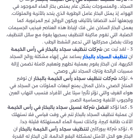
السجاد ـ والمنسوجات بشكل عام يمتص بخار الماء الموجود في
الهواء، إذ يمثل البخار عامل الرطوبة الذي يتحد بالأتربة والملوثات،
ويجعلها أشد التصاقا بالألياف ويكون الروائح غير المرغوبة، كما
يعمل البخار الساخن على فك ارتباط هذه العناصر فيذيب الجسيمات
الصلبة، التي تقوم ماكينة التنظيف بسحبها بقوة مع سائل التنظيف،
وذلك بفضل محركاتها التي تدعم الشفط الرطب .
3 – لقد ثبت عن
شركات تنظيف سجاد بالبخار في رأس الخيمة
ان
يساعد علي إنهاء مشكلة روائح السجاد
تنظيف السجاد بالبخار
الكريهة، لان البخار يقوم بعملية تطهير وتعقيم كاملة تضمن إزالة
مسببات الرائحة وتترك السجاد نقي وصحي.
4 ـ تؤكد
ان توفير
شركات تنظيف سجاد رأس الخيمة بالبخار
المناخ الصحي داخل المنزل بمنع انبعاث الملوثات من السجاد في
هواء الغرف والتي تؤثر تأثيرا سيئا على الأفراد فتسبب التهاب العين
والجيوب الأنفية وحساسية الصدر.
5 ـ كما تؤكد
افضل شركة غسيل سجاد بالبخار في رأس الخيمة
ان عملية تنظيف السجاد بالبخار تتم في وقت قياسي فلا تستهلك
الآلات طاقة كبيرة، وكذلك نسبة الماء المستهلكة قليلة جدا.
6 ـ تؤكد شركة بيوركلين
ان
لتنظيف سجاد رأس الخيمة بالبخار
البخار هو الحل الأمثل لمشكلة البقع الدائمة، لأن البخار له القدرة