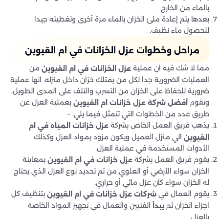
بالماء من الخارج.
بعدها يتم إعادة ملئ الخزان بالماء مرة أخرى وتغطيته جيدا
للحصول ماء نظيف.
مراحل وخطوات عزل الخزانات في ام القيوين
مما لا شك فيه ان عملية
من
عزل الخزانات في ام القيوين
العمليات الضرورية جدا لكل من يمتلك خزان داخل منزله، انها عملية
ضرورية للحفاظ على الخزان من التسرب والتلف على المدى الطويل،
وتقوم
بعملية العزل عن
أفضل شركة عزل خزانات ام القيوين
طريق عدد من الخطوات التي تتمثل فيما يلي: –
يذهب فريق العمل الخاص بشركة
عزل خزانات المياه في ام
الي منزل العميل ويكون مزود بمواد العزل وكذلك
القيوين
الأدوات المستخدمة في عملية العزل.
يقوم فريق العمل بشركة
بمعاينة
عزل خزانات في ام القيوين
الخزان سواء الأرضي أو العلوي من ثم تحديد نوع العزل الذي يحتاج
له الخزان سواء كان عزل مائي أو حراري.
يقوم العمال في
بتنظيف كل
شركات عزل خزانات في ام القيوين
اجزاء الخزان ثم
الفنيين والعمال في تجهيز المواد الخاصة
يبدأ
بالعزل.