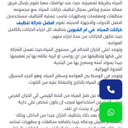
المياه بطريقة تفصيليه، حيث عند تواصلك معنا نقوم بارسال فريق
عماله متميز وخاص بمجال تنظيف خزانات المياه ،مع مجموعه
منظفات ومعقمات ومطهرات تناسب عمليه التنظيف مستخدمين
افضل الأدوات والاجهزة الحديثه، تقوم
افضل شركة تنظيف
بتنظيف كل اجزاء الخزانات بالكامل
خزانات المياه في ام القيوين
حيث تتكون الخزانات من عدة اجزاء منهم :
العوامه :
وتوجد اعلي الخزان للتحكم في مستوي المياه،حيث تعمل الشركة
علي فكها وتنظيفها من اي رواسب او اتربة عالقه بها ثم تعقيمها
جيدا بمواد آمنه ومصرح بها من البلدية.
الفجوة الهوائية :
وتوجد في الوسط بين العوامه وسطح المياه، وهو الجزء المسؤل
عن منع تدفق المياه بالخارج والحفاظ عليه من التلوث.
المضخه :
وهي المسؤله عن ضخ المياه من الخط الرئيسي الي الخزان الفرعي
ويجب الحذر عن استخدامها فيجب ان يكون شخص علي دارية
باستخدامها حتي لا يحدث اي تلف .
وتقوم الشركة بعد ذلك بتنظيف الخزان جيدا من الداخل، وذلك
باستخدام الفرش ودعكه جيدا باضافه منظفات و مطهرات تساعد