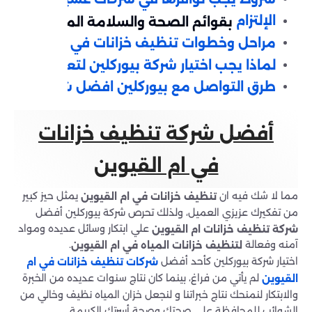
الإلتزام
بقوائم الصحة والسلامة المعتمدة
مراحل وخطوات تنظيف خزانات في ام القيوين
لماذا يجب اختيار شركة بيوركلين لتعقيم خزانات
طرق التواصل مع بيوركلين افضل شركة تعقيم خ
أفضل شركة تنظيف خزانات
في ام القيوين
مما لا شك فيه ان
يمثل حيز كبير
تنظيف خزانات في ام القيوين
من تفكيرك عزيزي العميل، ولذلك تحرص شركة بيوركلين أفضل
علي ابتكار وسائل عديده ومواد
شركة تنظيف خزانات ام القيوين
آمنه وفعالة
.
لتنظيف خزانات المياه في ام القيوين
اختيار شركة بيوركلين كأحد أفضل
شركات تنظيف خزانات في ام
لم يأتي من فراغ، بينما كان نتاج سنوات عديده من الخبرة
القيوين
والابتكار لنمنحك نتاج خبراتنا و لنجعل خزان المياه نظيف وخالي من
الشوائب للمحافظة على صحتك وصحة أسرتك الكريمة.