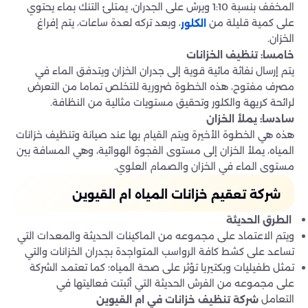
المخفف بنسبة 1:10 ويرش على الجدران، يمتلئ التنك بماء يحتوي
على كمية قليلة من
، وبعد تركه لعدة ساعات، يتم إفراغ
الكلور
الخزان.
خامسا: تنظيف الخزانات
يتم إرسال نفاثة مائية قوية إلى جدران الخزان ويتدفق الماء في
مصرف مفتوح، هذه الخطوة ضرورية للتخلص تماما من التعرض
لرائحة كريهة والكلور وتحقيق مستويات مثالية من النظافة.
سادسا: يملأ الخزان
هذه هي الخطوة الأخيرة ويتم القيام بها عند صيانة وتنظيف خزانات
المياه، يملأ الخزان إلى مستوى الفجوة الهوائية، وهي المسافة بين
مستوى الماء في الخزان والصمام العلوي.
شركة تعقيم خزانات المياه ام القيوين
الطرق الحديثة
ويتم الاعتماد على مجموعه من الماكينات الحديثة والمعدات التي
تساعد على كشط كافة الرواسب المتواجدة بجدران الخزانات والتي
تمثل طفيليات وبكتيريا تؤثر على صحة المياه؛ كما تعتمد الشركة
على مجموعه من الفرش الحديثة التي أثبتت فعاليتها في
التعامل
شركة تنظيف خزانات في ام القيوين