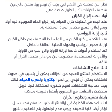
نظرا لأن صحتك هي الأهم التي يجب أن نهتم بها، فنحن ملتزمون
بتنظيف الخزانات بأكثر الطرق صحية وهي:
أولا، يجب إفراغ الخزان
عند البدء في تنظيف خزان المياه، يتم إفراغ الماء الموجود فيه أولا
ويتم إغلاق جميع مصادر المياه المتصلة به.
ثانيا: إزالة الرواسب
بعد التأكد من خلو الخزان من الماء، ابدأ التنظيف من داخل الخزان
لإزالة جميع الرواسب والمواد الصلبة العالقة بالداخل.
كما تستخدم أدوات خاصة لإزالة الزوايا والرواسب من الزوايا،
والأدوات المستخدمة مصنوعة من مواد لن تخدش الخزان أو
تتلفه.
ثالثا: علاج التشققات
الاستخدام المتكرر للعديد من الخزانات يمكن أن يتسبب في حدوث
تشققات يمكن أن تؤدي إلى نمو
و
، لذلك
البكتيريا
تسرب المياه
يجب معالجة التشققات. لفهم خطورة المشكلة، لدينا فريق
متخصص للتعامل مع الشقوق بأفضل طريقة ممكنة.
رابعا: تعقيم وتطهير الخزان
لا تساعد هذه الخطوة في إزالة آثار البكتيريا والعفن فحسب، بل
تؤخر أيضا فترة تنظيفه ويجب عدم تجاهلها، يتم التعقيم بالكلور