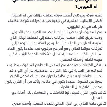
ام القيوين؟
تقدم شركة بيوركلين أفضل شركة تنظيف خزانات في ام القيوين
أفضل الأساليب العلمية في كيفية صيانة الخزانات
شركة تنظيف
خزانات في ام القيوين.
من المعروف أن بعض الشركات المصنعة الكبرى توفر الأموال
وذلك طريق تقليل سمك الخزانات بالنظر إلى الضغط الهائل الذي
تمارسه أطنان من الماء، غالبًا ما يؤدي القذف على النوعية إلى
تمزقات حوائط الخزان وهو أمر غير مرغوب فيه، عندما يكون الماء
ثمينًا، في الخزانات المعدنية تتمثل مشكلات الجودة الرئيسية في
جودة اللحام وسمك المعدن.
بعض الخزانات مصنوعة من المعدن المجلفن الملفوف، مطلوب
قدر كبير من العناية في نقل الخزانات المعدنية، لأن أي التواء قد
يكسر اللحامات أو قد يتم تنظيف الخزان، يجب عليك فحص الخزان
بصريًا عن الخدوش عندما يكون في مكانه. وتأكد من أن الخزان يكون
محكم الإغلاق قبل المغادرة.
قد يكون الخزان تعرض لها التشققات والتعشيش بكل أمانة مع
العميل.
في حاجة الخزان إلى العزل المائي نقدمه للعميل بأسعار مميزة