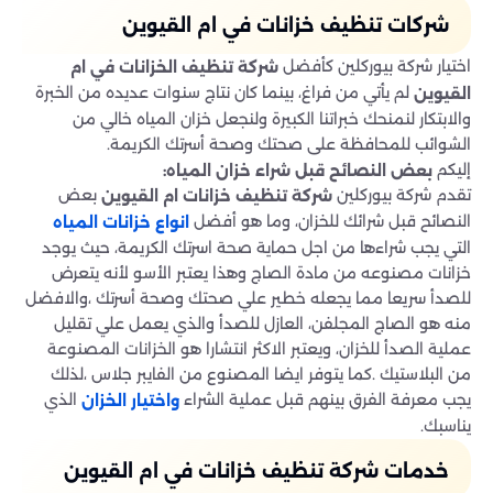
شركات تنظيف خزانات في ام القيوين
اختيار شركة بيوركلين كأفضل
شركة تنظيف الخزانات في ام
لم يأتي من فراغ، بينما كان نتاج سنوات عديده من الخبرة
القيوين
والابتكار لنمنحك خبراتنا الكبيرة ولنجعل خزان المياه خالي من
الشوائب للمحافظة على صحتك وصحة أسرتك الكريمة.
إليكم
بعض النصائح قبل شراء خزان المياه
:
تقدم شركة بيوركلين
بعض
شركة تنظيف خزانات ام القيوين
النصائح قبل شرائك للخزان، وما هو أفضل
انواع خزانات المياه
التي يجب شراءها من اجل حماية صحة اسرتك الكريمة، حيث يوجد
خزانات مصنوعه من مادة الصاج وهذا يعتبر الأسو لأنه يتعرض
للصدأ سريعا مما يجعله خطير علي صحتك وصحة أسرتك ،والافضل
منه هو الصاج المجلفن، العازل للصدأ والذي يعمل علي تقليل
عملية الصدأ للخزان، ويعتبر الاكثر انتشارا هو الخزانات المصنوعة
من البلاستيك .كما يتوفر ايضا المصنوع من الفايبر جلاس ،لذلك
يجب معرفة الفرق بينهم قبل عملية الشراء
الذي
واختيار الخزان
يناسبك.
خدمات شركة
تنظيف
خزانات في ام القيوين