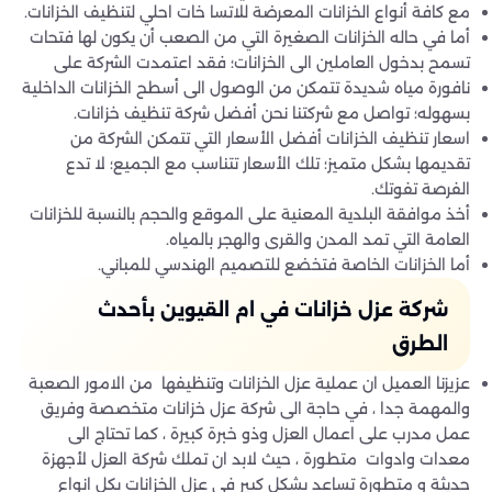
مع كافة أنواع الخزانات المعرضة للاتسا خات احلي لتنظيف الخزانات.
أما في حاله الخزانات الصغيرة التي من الصعب أن يكون لها فتحات
تسمح بدخول العاملين الى الخزانات؛ فقد اعتمدت الشركة على
نافورة مياه شديدة تتمكن من الوصول الى أسطح الخزانات الداخلية
بسهوله؛ تواصل مع شركتنا نحن أفضل شركة تنظيف خزانات.
اسعار تنظيف الخزانات أفضل الأسعار التي تتمكن الشركة من
تقديمها بشكل متميز؛ تلك الأسعار تتناسب مع الجميع؛ لا تدع
الفرصة تفوتك.
أخذ موافقة البلدية المعنية على الموقع والحجم بالنسبة للخزانات
العامة التي تمد المدن والقرى والهجر بالمياه.
أما الخزانات الخاصة فتخضع للتصميم الهندسي للمباني.
شركة عزل خزانات في ام القيوين بأحدث
الطرق
عزيزنا العميل ان عملية عزل الخزانات وتنظيفها من الامور الصعبة
والمهمة جدا ، في حاجة الى شركة عزل خزانات متخصصة وفريق
عمل مدرب على اعمال العزل وذو خبرة كبيرة ، كما تحتاج الى
معدات وادوات متطورة ، حيث لابد ان تملك شركة العزل لأجهزة
حديثة و متطورة تساعد بشكل كبير في عزل الخزانات بكل انواع