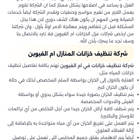
العزل و يساعد في اصلاحها بشكل ممتاز كما ان الشركة تقوم
بعمل اللازم من تغيير مواسير وحنفيات وتقدم الشركة ايضاً خدمات
الصيانة ومن المهم ان يكون هناك كشف دوري لان هذا يحل
المشكلة قبل ان تتفاقم ويتم معالجة الامر اولاً بأول ، وان شركتنا
من ارخص شركات عزل الخزانات ام القيوين فلا تترد بالاتصال بنا
وسف تجد ما يسرك بأذن الله .
شركة تنظيف خزانات المنازل ام القيوين
تهتم بكافة تفاصيل تنظيف
شركة تنظيف خزانات في ام القيوين
خزانات المياه مثل:
العناية بالنزول إلى الخزان بواسطة السلم المخصص لذلك في حالة
أن يكون الخزان كبير.
يتم تنظيف الخزان بصورة جيدة سواء بشكل يدوي أو بواسطة
الفرش والادوات المخصصة.
يتم شطف كافة أركان الخزان جيدا من أجل التخلص من أي تراكمات
للأوساخ والبكتيريا.
يتم العمل على تفريغ الخزان من أي مياه متواجدة به بالإضافة إلى
إزالة الغطاء العلوي.
أيضاً يتم الاهتمام بغلق جميع المحابس التي تعمل على توصيل