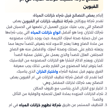
القيوين
إليكم
بعض النصائح قبل شراء خزانات المياة:
تقدم شركة بيوركلين
بعض
شركة تنظيف خزانات ام القيوين
النصائح التي يجب عليك عزيزي العميل ان تضعها في الحسبان قبل
شرائك للخزان، وما هو أفضل
التي يجب شراءها
انواع خزانات المياه
من اجل حماية صحة اسرتك الكريمة، حيث يوجد خزانات مصنوعه
من مادة الصاج وهذا يعتبر الأسوء لانه يتعرض للصدأ سريعا مما
يجعله خطير علي صحتك وصحة أسرتك ،والافضل منه هو الصاج
المجلفن، العازل للصدأ والذي يعمل علي تقليل عملية الصدأ
للخزان، ويعتبر الاكثر انتشارا هو الخزانات المصنوعه من البلاستيك
.كما يتوفر ايضا المصنوع من الفايبر جلاس ،لذلك يجب معرفة
الفرق بينهم قبل عملية الشراء
الذي يناسبك.
واختيار الخزان
كما تقدم لك افضل شركة تنظيف الخزانات في ام القيوين بعض
النصائح بعد شرائك لخزانك المفضل وهي:
اختيار نوع الخزان الذي يتناسب مع ظروف المكان
شراء الخزانات المزوده بمادة العزل للحمايه والوقاية من التآكل
والصدأ
التنظيف المستمر عن طريق
في ام
شركة تطهير خزانات المياه