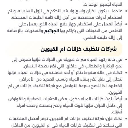
المياه لجميع الوحدات.
عندما لا يكون الخزان واسع ولا يتم التحكم في نزول السلم به، ويتم
استخدام أدوات مخصصة من أجل إزالة كافة الطبقات المتسخة.
أيضاً العمل على استخدام جهاز دفع المياه الذي يعمل على
التخلص من الطبقات التي يتراكم بها
والفطريات، بالإضافة
الجراثيم
إلى إزالة طبقة الطمي.
شركات تنظيف خزانات ام القيوين
في حالة ركود المياه فترات طويلة في الخزانات فإنها تتعرض إلى
نمو البكتريا والطحالب في داخلها التي تضر بصحة الانسان.
كذلك في حالة سقوط طائر أو أحد فضلاته في خزانات المياه. فإنها
تتحلل إلى بقايا تضر بنقاء المياه وتسبب العديد من الأمراض
الخطيرة، لذا ننصح بسرعة التواصل مع شركة تنظيف خزانات في ام
القيوين.
أيضاً يلوث خزانات المياه دخول بعض الحشرات الصغيرة والقوارض
إلي داخل الخزان، فإنها تلوث المياه وتضر بصحتك وصحة افراد
أسرتك.
لذلك فإن: شركة تنظيف خزانات ام القيوين، توفر أفضل المنظفات
التي تساعد في تنظيف خزانات المياه في ام القيوين، من الداخل