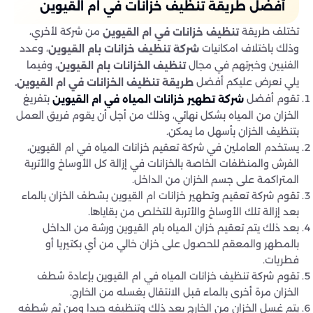
أفضل طريقة تنظيف خزانات في ام القيوين
تختلف طريقة
من شركة لأخري،
تنظيف خزانات في ام القيوين
وذلك باختلاف امكانيات
، وعدد
شركة تنظيف خزانات بام القيوين
الفنيين وخبرتهم في مجال
، وفيما
تنظيف الخزانات بام القيوين
يلي نعرض عليكم أفضل
طريقة تنظيف الخزانات في ام القيوين
.
تقوم أفضل
بتفريغ
شركة تطهير خزانات المياه في ام القيوين
الخزان من المياه بشكل نهائي، وذلك من أجل أن يقوم فريق العمل
بتنظيف الخزان بأسهل ما يمكن.
يستخدم العاملين في شركة تعقيم خزانات المياه في ام القيوين،
الفرش والمنظفات الخاصة بالخزانات في إزالة كل الأوساخ والأتربة
المتراكمة على جسم الخزان من الداخل.
تقوم شركة تعقيم وتطهير خزانات ام القيوين بشطف الخزان بالماء
بعد إزالة تلك الأوساخ والأتربة للتخلص من بقاياها.
بعد ذلك يتم تعقيم خزان المياه بام القيوين ورشة من الداخل
بالمطهر والمعقم للحصول على خزان خالي من أي بكتيريا أو
فطريات.
تقوم شركة تنظيف خزانات المياه في ام القيوين بإعادة شطف
الخزان مرة أخرى بالماء قبل الانتقال بغسله من الخارج.
يتم غسل الخزان من الخارج بعد ذلك وتنظيفه جيدا ومن ثم شطفه