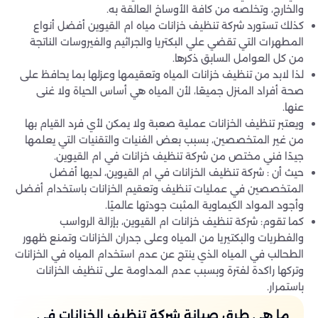
والخارج، وتخلصه من كافة الأوساخ العالقة به.
كذلك تستورد شركة تنظيف خزانات مياه ام القيوين أفضل أنواع
المطهرات التي تقضي علي البكتريا والجراثيم والفيروسات الناتجة
من كل العوامل السابق ذكرها.
لذا لابد من تنظيف خزانات المياه وتعقيمها وعزلها بما يحافظ على
صحة أفراد المنزل جميعًا، لأن المياه هي أساس الحياة ولا غنى
عنها.
ويعتبر تنظيف الخزانات عملية صعبة ولا يمكن لأي فرد القيام بها
من غير المتخصصين، بسبب بعض الفنيات والتقنيات التي يعلمها
جيدًا فني مختص من شركة تنظيف خزانات في ام القيوين.
حيث أن : شركة تنظيف الخزانات في ام القيوين، لديها أفضل
المتخصصين في عمليات تنظيف وتعقيم الخزانات باستخدام أفضل
وأجود المواد الكيماوية المثبت جودتها عالميًا.
كما تقوم: شركة تنظيف خزانات ام القيوين، بإزالة الرواسب
والفطريات والبكتيريا من المياه وعلى جدران الخزانات وتمنع ظهور
الطحالب في المياه الذي ينتج عن عدم استخدام المياه في الخزانات
وتركها راكدة لفترة وبسبب عدم المداومة على تنظيف الخزانات
باستمرار.
ما هي طرق صيانة شركة تنظيف الخزانات في