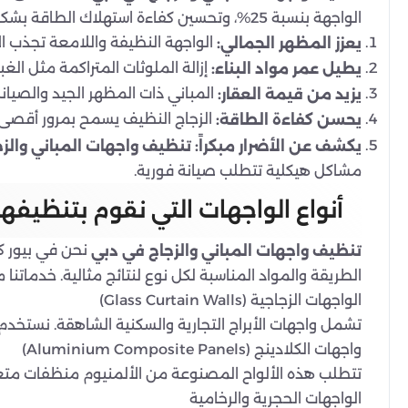
الواجهة بنسبة 25%، وتحسين كفاءة استهلاك الطاقة بشكل ملحوظ. هذه العملية تتجاوز المظهر الجمالي لتقدم مزايا عملية ومالية طويلة الأمد لأصحاب العقارات.
الواجهة النظيفة واللامعة تجذب الأنظ
يعزز المظهر الجمالي:
إزالة الملوثات المتراكمة مثل الغب
يطيل عمر مواد البناء:
المباني ذات المظهر الجيد والصيان
يزيد من قيمة العقار:
الزجاج النظيف يسمح بمرور أقصى قد
يحسن كفاءة الطاقة:
يكشف عن الأضرار مبكراً:
تنظيف واجهات المباني والز
مشاكل هيكلية تتطلب صيانة فورية.
أنواع الواجهات التي نقوم بتنظيفها
تنظيف واجهات المباني والزجاج في دبي
الطريقة والمواد المناسبة لكل نوع لنتائج مثالية. خدماتنا 
الواجهات الزجاجية (Glass Curtain Walls)
تشمل واجهات الأبراج التجارية والسكنية الشاهقة. نستخدم
واجهات الكلادينج (Aluminium Composite Panels)
تتطلب هذه الألواح المصنوعة من الألمنيوم منظفات متعادلة الأس الهيدروجيني (pH-neutral) للحفاظ على لونها ولمعانها وم
الواجهات الحجرية والرخامية