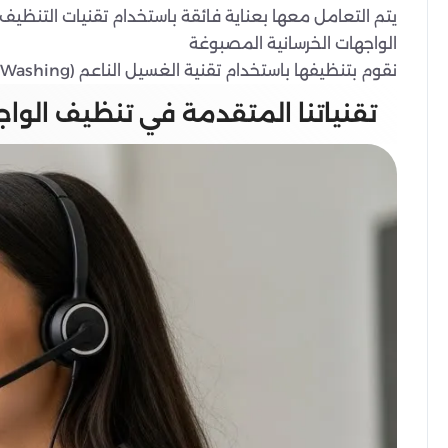
يتم التعامل معها بعناية فائقة باستخدام تقنيات التنظ
الواجهات الخرسانية المصبوغة
نقوم بتنظيفها باستخدام تقنية الغسيل الناعم (Soft Washing) لإزالة العفن والطحالب والأوساخ دون تقشير الطلاء أو إتلاف السطح الخرساني.
تقنياتنا المتقدمة في تنظيف الواجها