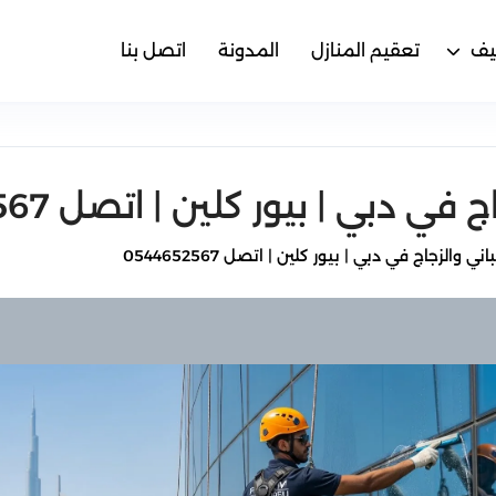
يف
تعقيم المنازل
المدونة
اتصل بنا
بي | بيور كلين | اتصل 0544652567
والزجاج في دبي | بيور كلين | اتصل 0544652567