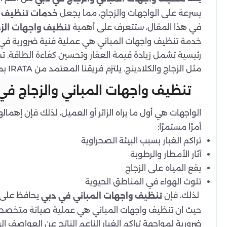
بسرعة على الواجهات والزجاج، مما يجعل
خدمات تنظيف و
في هذا المقال، ستتعرف على أهمية
تنظيف واجهات الز
مثل الزجاج والكلادينج. يلتزم فريقنا المعتمد من IRATA بمعايير السلامة الصارمة من بلدية دبي، وتعتمد تكلفة الخدمة على عوامل محددة مثل ارتفاع المبنى ونوع الواجهة.
تنظيف واجهات المباني والزجاج في
الواجهات هي أول ما يراه الزائر أو العميل، لذلك فإن إهم
أمرًا مستمرًا:
تراكم الغبار بسبب البيئة الصحراوية
آثار الأمطار والرطوبة
بقع المياه على الزجاج
تلوث الهواء في المناطق الحيوية
لذلك، فإن
يحافظ على 
تنظيف واجهات المباني في دبي
حيث ان تنظيف واجهات المباني هي عملية صيانة متخصصة ت
ضرورية لمواجهة تراكم الغبار الناعم الناتج عن العواصف الرمل