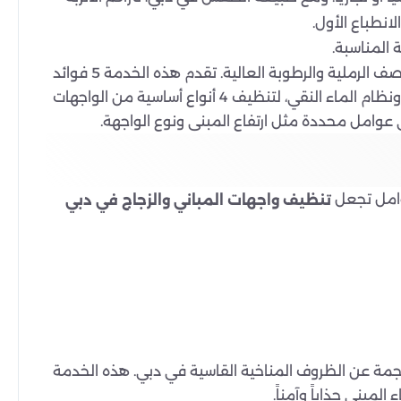
انطباع الأول.
 المناسبة.
خدمة تنظيف واجهات المباني هي عملية فنية ضرورية في دبي لحماية الهياكل الخارجية من العوامل البيئية القاسية كالعواصف الرملية والرطوبة العالية. تقدم هذه الخدمة 5 فوائد
رئيسية تشمل زيادة قيمة العقار وتحسين كفاءة الطاقة. تستخدم بيور كلين 4 تقنيات متقدمة، بما في ذلك الوصول بالحبال ونظام الماء النقي، لتنظيف 4 أنواع أساسية من الواجهات
عوامل تجعل
تنظيف واجهات المباني والزجاج في دبي
جمة عن الظروف المناخية القاسية في دبي. هذه الخدمة
لمبنى جذاباً وآمناً.