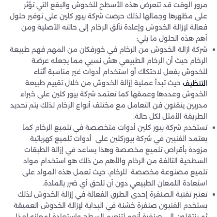
مرور الوقت قد تتعرض هذه الأسطح للخدوش والبقع التي تؤثر
على مظهرها وجمالها لذلك حرصت شركة بيور كلين على توفير حلول
فعالة لإزالة الخدوش وإعادة تألق الرخام إلى حالته الأصلية ومن
أهم هذه الحلول ما يلي:
شركة ازالة الخدوش من الرخام في خورفكان من المهم فهم طبيعة
الرخام حيث أن الرخام الطبيعي هش نسبي مما يجعله عرضة
للخدوش بفعل لاحتكاك أو استخدام أدوات غير مناسبة أثناء
حيث تبدأ عملية إزالة الخدوش من خلال تقييم طبيعة
التنظيف
الخدوش وعددها وعمقها كما تعتمد شركة بيور كلين على خبراء
مدربين يتقنون فن التعامل مع مختلف أنواع الرخام لذلك يتم تحديد
الطريقة الأمثل لكل حالة.
تستخدم شركة بيور كلين أدوات متخصصة في تلميع الرخام كما
يعتمد الفنيين في شركة بيوركلين على أدوات تلميع كهربائية
مزودة بأقراص تلميع مخصصة وهذا يساعد في إزالة الطبقات
السطحية التالفة من الرخام والأهم من ذلك هو استخدام مواد
تلميع مصنوعة مخصصة للرخام، حيث تعمل هذه المواد على
استعادة اللمعان الطبيعي دون أن تلحق أي ضرر بالمادة.
تعتبر تقنية الصنفرة إحدى الطرق الفعالة في إزالة الخدوش لذلك
يستخدم الفنيون صنفرة خشنة في البداية لإزالة الخدوش العميقة
ثم ينتقلون إلى صنفرة أنعم لتنعيم السطح واستعادة لمعانه لهذا