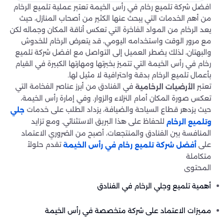
افضل شركة تلميع رخام في رأس الخيمة تعتبر عملية تلميع الرخام
من أهم الخدمات التي يبحث عنها الكثير من أصحاب المنازل، حيث
يعد الرخام من المواد الفاخرة التي تعكس أناقة المكان وجماله لكن
مع مرور الوقت واستخدامه اليومي، قد يتعرض الرخام للخدوش
والبهتان، لذلك يضطر العميل إلى التواصل مع افضل شركة تلميع
رخام في رأس الخيمة التي تتميز بخبرتها ومهارتها الكبيرة في القيام
بأعمال تلميع الرخام بدقة واحترافية لا مثيل لها.
تعتبر
في الفنادق من أبرز عناصر الفخامة التي
الأرضيات الرخامية
تعكس صورة المكان أمام النزلاء والزوار. وفي إمارة رأس الخيمة،
حيث يزدهر قطاع السياحة والضيافة، يزداد الطلب على خدمات
جلي
للحفاظ على هذا البريق الاستثنائي. ومع تزايد
وتلميع الرخام
المنافسة بين الفنادق والمنتجعات، أصبح من الضروري الاعتماد
على
تقدم حلولاً
أفضل شركة تلميع رخام في رأس الخيمة
متكاملة
المحتوى
أهمية تلميع وجلي الرخام في الفنادق
مميزات الاعتماد على شركة متخصصة في رأس الخيمة