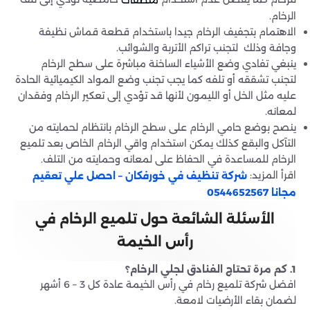
منظفات
الرخام.
الاهتمام بتجفيف الرخام جيدا باستخدام قطعة قماش نظيفة
وجافة وذلك لتجنب تراكم الأتربة والشوائب.
ينبغي تفادي وضع الأشياء الساخنة مباشرة على سطح الرخام
لتجنب تشققه أو تلفه كما يجب تجنب وضع المواد الكيميائية الحادة
عليه مثل الخل أو الليمون لأنها قد تؤدي إلى تعكير الرخام وفقدان
لمعانه.
ينصح بوضع حامي الرخام على سطح الرخام بانتظام لحمايته من
التآكل والبقع كذلك يمكن استخدام واقي الرخام الخاص بعد تلميع
الرخام للمساعدة في الحفاظ على لمعانه وحمايته من التلف.
اقرأ المزيد:
شركة تنظيف في خورفكان – احصل علي تعقيم
مجانا 0544652567
الأسئلة الشائعة حول تلميع الرخام في
رأس الخيمة
1. كم مرة تحتاج الفنادق لجلي الرخام؟
افضل شركة تلميع رخام في رأس الخيمة عادة كل 3 – 6 أشهر
لضمان بقاء الأرضيات لامعة.