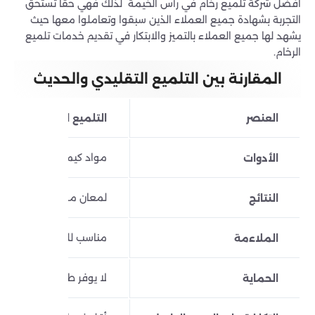
افضل شركة تلميع رخام في رأس الخيمة لذلك فهي حقا تستحق
التجربة بشهادة جميع العملاء الذين سبقوا وتعاملوا معها حيث
يشهد لها جميع العملاء بالتميز والابتكار في تقديم خدمات تلميع
الرخام.
المقارنة بين التلميع التقليدي والحديث
العنصر
التلميع التقليدي
مواد كيميائية وأدوات يد
الأدوات
لمعان مؤقت يحتاج لتكرار
النتائج
مناسب للمساحات الصغير
الملاءمة
لا يوفر طبقة عازلة
الحماية