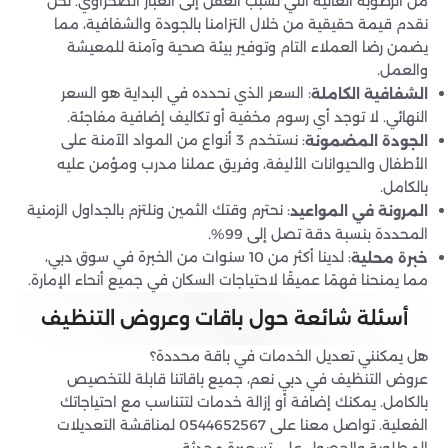
من الرطوبة العالية التي تسبب العفن إلى الغبار الصحراوي. نحن
نقدم قيمة حقيقية من خلال التزامنا بالجودة والشفافية، مما
يضمن رضا العملاء التام وتوفير بيئة صحية وآمنة للمعيشة
والعمل.
: السعر الذي نحدده في البداية هو السعر
الشفافية الكاملة
النهائي. لا توجد أي رسوم مخفية أو تكاليف إضافية مفاجئة.
: نستخدم 3 أنواع من المواد الآمنة على
الجودة المضمونة
الأطفال والحيوانات الأليفة، وفريق عملنا مدرب ومؤمن عليه
بالكامل.
: نحترم وقتك الثمين ونلتزم بالجداول الزمنية
المرونة في المواعيد
المحددة بنسبة دقة تصل إلى 99%.
: لدينا أكثر من 10 سنوات من الخبرة في سوق دبي،
خبرة محلية
مما يمنحنا فهمًا عميقًا لاحتياجات السكان في جميع أنحاء الإمارة.
أسئلة شائعة حول باقات وعروض التنظيف
هل يمكنني تعديل الخدمات في باقة محددة؟
عروض التنظيف في دبي نعم، جميع باقاتنا قابلة للتخصيص
بالكامل. يمكنك إضافة أو إزالة خدمات لتتناسب مع احتياجاتك
الفعلية. تواصل معنا على 0544652567 لمناقشة التعديلات