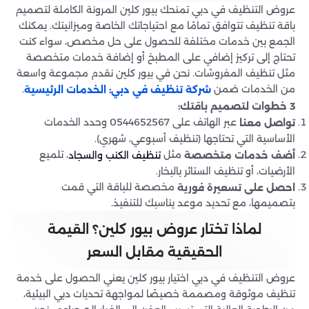
عروض التنظيف في دبي تمنحك بيور كلين المرونة الكاملة لتصميم
باقة تنظيف تتوافق تمامًا مع احتياجاتك الخاصة وميزانيتك. يمكنك
الجمع بين خدمات مختلفة للحصول على حل مخصص، سواء كنت
تحتاج إلى تركيز إضافي على المطبخ أو إضافة خدمات متخصصة
مثل تنظيف المفروشات. نحن في بيور كلين نقدم مجموعة واسعة
من الخدمات ضمن
.
شركة تنظيف في دبي: الخدمات الرئيسية
3 خطوات لتصميم باقتك:
عبر الهاتف على 0544652567 وحدد الخدمات
تواصل معنا
الأساسية التي تحتاجها (تنظيف أسبوعي، شهري).
مثل
، تلميع
أضف خدمات متخصصة
تنظيف الكنب والسجاد
الأرضيات، أو تنظيف الستائر بالبخار.
مخصصة للباقة التي قمت
احصل على تسعيرة فورية
بتصميمها، مع تحديد موعد يناسبك للتنفيذ.
لماذا تختار عروض بيور كلين؟ القيمة
الحقيقية مقابل السعر
عروض التنظيف في دبي اختيار بيور كلين يعني الحصول على خدمة
تنظيف موثوقة ومصممة خصيصًا لمواجهة تحديات دبي البيئية،